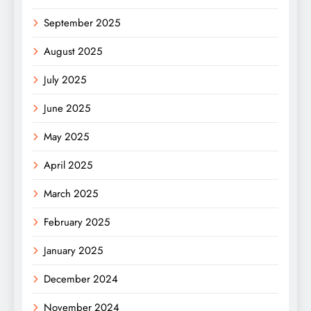
September 2025
August 2025
July 2025
June 2025
May 2025
April 2025
March 2025
February 2025
January 2025
December 2024
November 2024