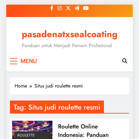
Skip
to
content
pasadenatxsealcoating
Panduan untuk Menjadi Pemain Profesional
MENU
Home
Situs judi roulette resmi
Tag:
Situs judi roulette resmi
Roulette Online
Indonesia: Panduan
ROULETTE