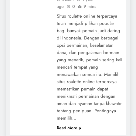
ago
0
9 mins
Situs roulette online terpercaya
telah menjadi pilihan popular
bagi banyak pemain judi daring
di Indonesia. Dengan berbagai
opsi permainan, keselamatan
dana, dan pengalaman bermain
yang menarik, pemain sering kali
mencari tempat yang
menawarkan semua itu. Memilih
situs roulette online terpercaya
memastikan pemain dapat
menikmati permainan dengan
aman dan nyaman tanpa khawatir
tentang penipuan. Pentingnya
memilih…
Read More