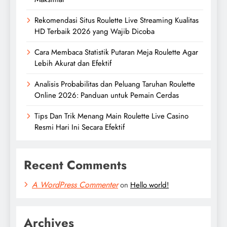
Rekomendasi Situs Roulette Live Streaming Kualitas
HD Terbaik 2026 yang Wajib Dicoba
Cara Membaca Statistik Putaran Meja Roulette Agar
Lebih Akurat dan Efektif
Analisis Probabilitas dan Peluang Taruhan Roulette
Online 2026: Panduan untuk Pemain Cerdas
Tips Dan Trik Menang Main Roulette Live Casino
Resmi Hari Ini Secara Efektif
Recent Comments
A WordPress Commenter
on
Hello world!
Archives