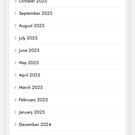
October 2025
September 2025
August 2025
July 2025
June 2025
May 2025
April 2025
March 2025
February 2025
January 2025
December 2024