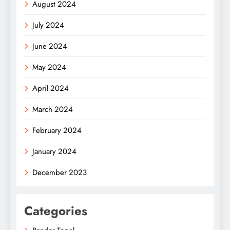
August 2024
July 2024
June 2024
May 2024
April 2024
March 2024
February 2024
January 2024
December 2023
Categories