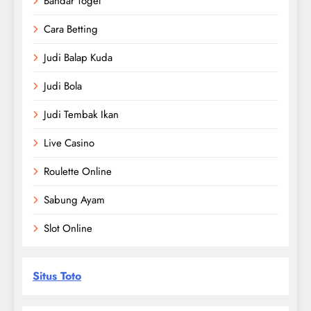
Bandar Togel
Cara Betting
Judi Balap Kuda
Judi Bola
Judi Tembak Ikan
Live Casino
Roulette Online
Sabung Ayam
Slot Online
Situs Toto