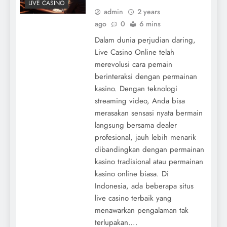
LIVE CASINO
admin
2 years
ago
0
6 mins
Dalam dunia perjudian daring,
Live Casino Online telah
merevolusi cara pemain
berinteraksi dengan permainan
kasino. Dengan teknologi
streaming video, Anda bisa
merasakan sensasi nyata bermain
langsung bersama dealer
profesional, jauh lebih menarik
dibandingkan dengan permainan
kasino tradisional atau permainan
kasino online biasa. Di
Indonesia, ada beberapa situs
live casino terbaik yang
menawarkan pengalaman tak
terlupakan….