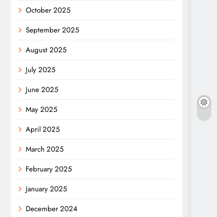
October 2025
September 2025
August 2025
July 2025
June 2025
May 2025
April 2025
March 2025
February 2025
January 2025
December 2024