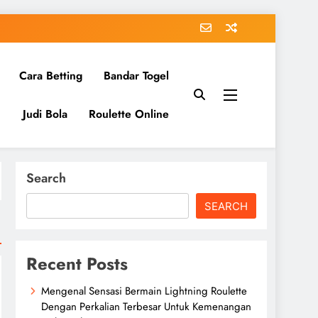
Cara Betting
Bandar Togel
Judi Bola
Roulette Online
Search
SEARCH
Recent Posts
Mengenal Sensasi Bermain Lightning Roulette
Dengan Perkalian Terbesar Untuk Kemenangan