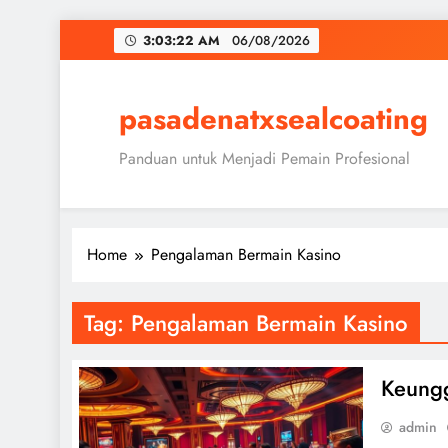
Skip
3:03:23 AM
06/08/2026
to
content
pasadenatxsealcoating
Panduan untuk Menjadi Pemain Profesional
Home
Pengalaman Bermain Kasino
Tag:
Pengalaman Bermain Kasino
Keungg
admin