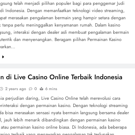
ngsung telah menjadi pilihan populer bagi para penggemar Judi
di Indonesia. Dengan memanfaatkan teknologi video streaming,
pat merasakan pengalaman bermain yang hampir setara dengan
sik tanpa perlu meninggalkan kenyamanan rumah. Dalam kasino
ngsung, interaksi dengan dealer asli membuat pengalaman bermain
utentik dan menyenangkan. Beragam pilihan Permainan Kasino
warkan…
e
n di Live Casino Online Terbaik Indonesia
2 years ago
0
6 mins
a perjudian daring, Live Casino Online telah merevolusi cara
rinteraksi dengan permainan kasino. Dengan teknologi streaming
da bisa merasakan sensasi nyata bermain langsung bersama dealer
al, jauh lebih menarik dibandingkan dengan permainan kasino
l atau permainan kasino online biasa. Di Indonesia, ada beberapa
e casino terbaik yang menawarkan pengalaman tak terlupakan….