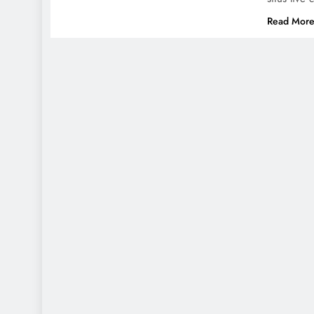
Read Mor