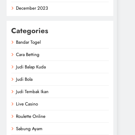
December 2023
Categories
Bandar Togel
Cara Betting
Judi Balap Kuda
Judi Bola
Judi Tembak Ikan
Live Casino
Roulette Online
Sabung Ayam