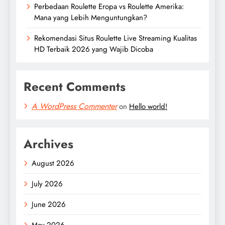
Perbedaan Roulette Eropa vs Roulette Amerika:
Mana yang Lebih Menguntungkan?
Rekomendasi Situs Roulette Live Streaming Kualitas
HD Terbaik 2026 yang Wajib Dicoba
Recent Comments
A WordPress Commenter
on
Hello world!
Archives
August 2026
July 2026
June 2026
May 2026