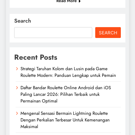
Read More
Search
SEARCH
Recent Posts
Strategi Taruhan Kolom dan Lusin pada Game
Roulette Modern: Panduan Lengkap untuk Pemain
Daftar Bandar Roulette Online Android dan iOS
Paling Lancar 2026: Pilihan Terbaik untuk
Permainan Optimal
Mengenal Sensasi Bermain Lightning Roulette
Dengan Perkalian Terbesar Untuk Kemenangan
Maksimal