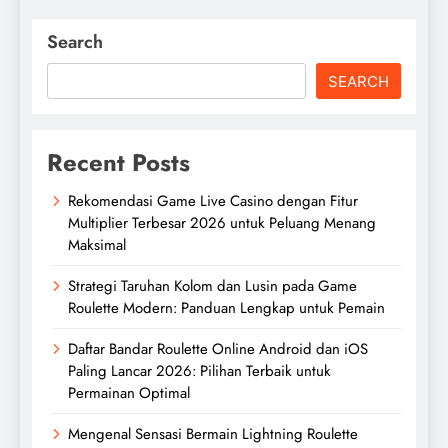
Search
SEARCH
Recent Posts
Rekomendasi Game Live Casino dengan Fitur
Multiplier Terbesar 2026 untuk Peluang Menang
Maksimal
Strategi Taruhan Kolom dan Lusin pada Game
Roulette Modern: Panduan Lengkap untuk Pemain
Daftar Bandar Roulette Online Android dan iOS
Paling Lancar 2026: Pilihan Terbaik untuk
Permainan Optimal
Mengenal Sensasi Bermain Lightning Roulette