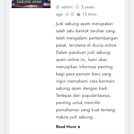
SABUNG AYAM
admin
2 years
ago
0
13 mins
Judi sabung ayam merupakan
salah satu bentuk taruhan yang
telah mengalami perkembangan
pesat, terutama di dunia online.
Dalam panduan judi sabung
ayam online ini, kami akan
menyajikan informasi penting
bagi para pemain baru yang
ingin memahami cara bermain
sabung ayam dengan baik.
Terlepas dari popularitasnya,
penting untuk memiliki
pemahaman yang kuat tentang
makna judi sabung…
Read More