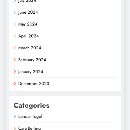
July 2024
June 2024
May 2024
April 2024
March 2024
February 2024
January 2024
December 2023
Categories
Bandar Togel
Cara Betting