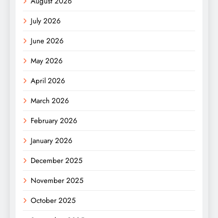
August 2026
July 2026
June 2026
May 2026
April 2026
March 2026
February 2026
January 2026
December 2025
November 2025
October 2025