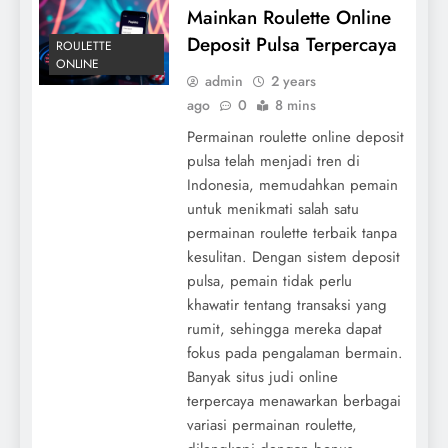
Mainkan Roulette Online
Deposit Pulsa Terpercaya
ROULETTE
ONLINE
admin
2 years
ago
0
8 mins
Permainan roulette online deposit
pulsa telah menjadi tren di
Indonesia, memudahkan pemain
untuk menikmati salah satu
permainan roulette terbaik tanpa
kesulitan. Dengan sistem deposit
pulsa, pemain tidak perlu
khawatir tentang transaksi yang
rumit, sehingga mereka dapat
fokus pada pengalaman bermain.
Banyak situs judi online
terpercaya menawarkan berbagai
variasi permainan roulette,