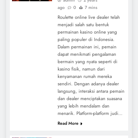
ago
0
7 mins
Roulette online live dealer telah
menjadi salah satu bentuk
permainan kasino online yang
paling populer di Indonesia.
Dalam permainan ini, pemain
dapat menikmati pengalaman
bermain yang nyata seperti di
kasino fisik, namun dari
kenyamanan rumah mereka
sendiri. Dengan adanya dealer
langsung, interaksi antara pemain
dan dealer menciptakan suasana
yang lebih mendalam dan
menarik. Platform-platform judi…
Read More