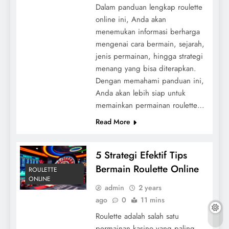
Dalam panduan lengkap roulette
online ini, Anda akan
menemukan informasi berharga
mengenai cara bermain, sejarah,
jenis permainan, hingga strategi
menang yang bisa diterapkan.
Dengan memahami panduan ini,
Anda akan lebih siap untuk
memainkan permainan roulette…
Read More
5 Strategi Efektif Tips
Bermain Roulette Online
ROULETTE
ONLINE
admin
2 years
ago
0
11 mins
Roulette adalah salah satu
permainan kasino yang paling