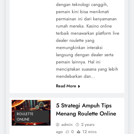
dengan teknologi canggih,
pemain kini bisa menikmati
permainan ini dari kenyamanan
rumah mereka. Kasino online
terbaik menawarkan platform live
dealer roulette yang
memungkinkan interaksi
langsung dengan dealer serta
pemain lainnya. Hal ini
menciptakan suasana yang lebih
mendebarkan dan…
Read More
5 Strategi Ampuh Tips
Menang Roulette Online
ROULETTE
ONLINE
admin
2 years
ago
0
12 mins