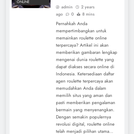
ONLINE
admin
2 years
ago
0
8 mins
Pernahkah Anda
mempertimbangkan untuk
memainkan roulette online
terpercaya? Artikel ini akan
memberikan gambaran lengkap
mengenai dunia roulette yang
dapat diakses secara online di
Indonesia. Ketersediaan daftar
agen roulette terpercaya akan
memudahkan Anda dalam
memilih situs yang aman dan
pasti memberikan pengalaman
bermain yang menyenangkan.
Dengan semakin populernya
revolusi digital, roulette online
telah menjadi pilihan utama…