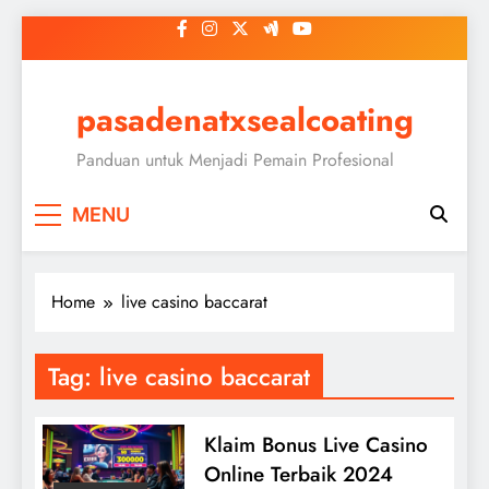
Skip
to
content
pasadenatxsealcoating
Panduan untuk Menjadi Pemain Profesional
MENU
Home
live casino baccarat
Tag:
live casino baccarat
Klaim Bonus Live Casino
Online Terbaik 2024