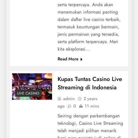
serta terpercaya. Anda akan
menemukan informasi penting
dalam daftar live casino terbaik,
termasuk keuntungan bermain,
jenis permainan yang tersedia,
serta platform terpercaya. Mari
kita eksplorasi…
Read More
Kupas Tuntas Casino Live
Streaming di Indonesia
LIVE CASINO
admin
2 years
ago
0
11 mins
Seiring dengan perkembangan
teknologi, Casino Live Streaming
telah menjadi pilihan menarik
bagi para pecinta judi online di