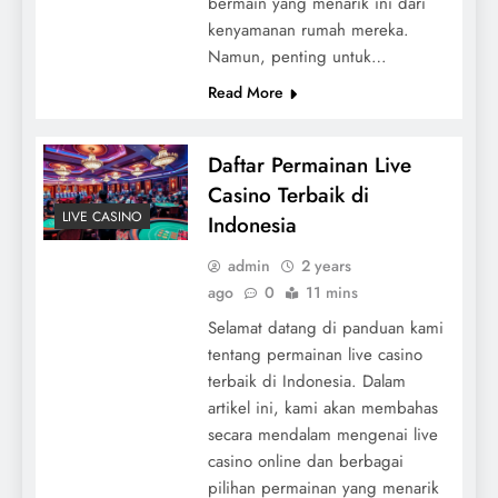
bermain yang menarik ini dari
kenyamanan rumah mereka.
Namun, penting untuk…
Read More
Daftar Permainan Live
Casino Terbaik di
LIVE CASINO
Indonesia
admin
2 years
ago
0
11 mins
Selamat datang di panduan kami
tentang permainan live casino
terbaik di Indonesia. Dalam
artikel ini, kami akan membahas
secara mendalam mengenai live
casino online dan berbagai
pilihan permainan yang menarik