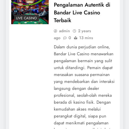
Pengalaman Autentik di
Bandar Live Casino
LIVE CASINO
Terbaik
admin
2 years
ago
0
13 mins
Dalam dunia perjudian online,
Bandar Live Casino menawarkan
pengalaman bermain yang sulit
untuk ditandingi. Pemain dapat
merasakan suasana permainan
yang mendebarkan dan interaksi
langsung dengan dealer
profesional, seolah-olah mereka
berada di kasino fisik. Dengan
kemudahan akses melalui
perangkat digital, siapa pun
dapat menikmati pengalaman