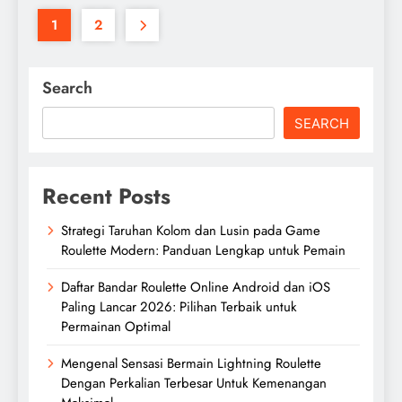
1
2
Search
SEARCH
Recent Posts
Strategi Taruhan Kolom dan Lusin pada Game
Roulette Modern: Panduan Lengkap untuk Pemain
Daftar Bandar Roulette Online Android dan iOS
Paling Lancar 2026: Pilihan Terbaik untuk
Permainan Optimal
Mengenal Sensasi Bermain Lightning Roulette
Dengan Perkalian Terbesar Untuk Kemenangan