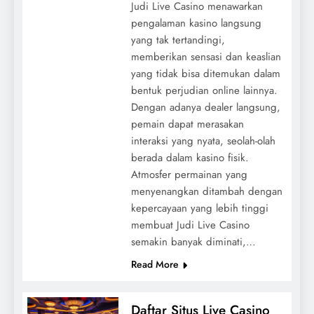
Judi Live Casino menawarkan
pengalaman kasino langsung
yang tak tertandingi,
memberikan sensasi dan keaslian
yang tidak bisa ditemukan dalam
bentuk perjudian online lainnya.
Dengan adanya dealer langsung,
pemain dapat merasakan
interaksi yang nyata, seolah-olah
berada dalam kasino fisik.
Atmosfer permainan yang
menyenangkan ditambah dengan
kepercayaan yang lebih tinggi
membuat Judi Live Casino
semakin banyak diminati,…
Read More
Daftar Situs Live Casino