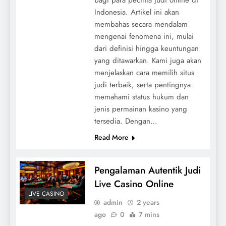
Indonesia. Artikel ini akan
membahas secara mendalam
mengenai fenomena ini, mulai
dari definisi hingga keuntungan
yang ditawarkan. Kami juga akan
menjelaskan cara memilih situs
judi terbaik, serta pentingnya
memahami status hukum dan
jenis permainan kasino yang
tersedia. Dengan…
Read More
Pengalaman Autentik Judi
Live Casino Online
LIVE CASINO
admin
2 years
ago
0
7 mins