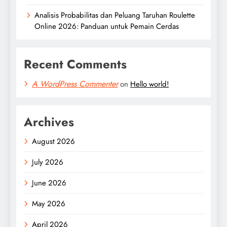
Analisis Probabilitas dan Peluang Taruhan Roulette
Online 2026: Panduan untuk Pemain Cerdas
Recent Comments
A WordPress Commenter
on
Hello world!
Archives
August 2026
July 2026
June 2026
May 2026
April 2026