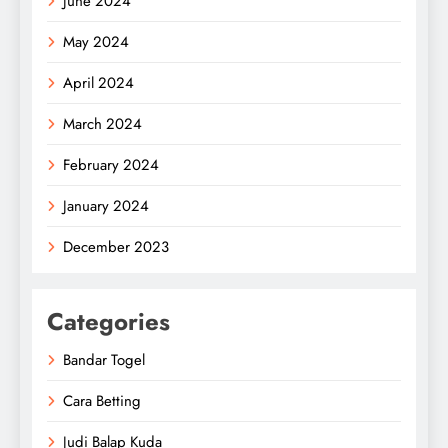
June 2024
May 2024
April 2024
March 2024
February 2024
January 2024
December 2023
Categories
Bandar Togel
Cara Betting
Judi Balap Kuda