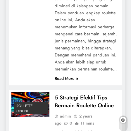
diminati di kalangan pemain.
Dalam panduan lengkap roulette
online ini, Anda akan
menemukan informasi berharga
mengenai cara bermain, sejarah,
jenis permainan, hingga strategi
menang yang bisa diterapkan.
Dengan memahami panduan ini,
Anda akan lebih siap untuk
memainkan permainan roulette…
Read More
5 Strategi Efektif Tips
Bermain Roulette Online
ROULETTE
ONLINE
admin
2 years
ago
0
11 mins