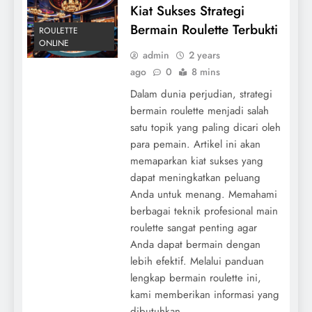
Kiat Sukses Strategi
Bermain Roulette Terbukti
ROULETTE
ONLINE
admin
2 years
ago
0
8 mins
Dalam dunia perjudian, strategi
bermain roulette menjadi salah
satu topik yang paling dicari oleh
para pemain. Artikel ini akan
memaparkan kiat sukses yang
dapat meningkatkan peluang
Anda untuk menang. Memahami
berbagai teknik profesional main
roulette sangat penting agar
Anda dapat bermain dengan
lebih efektif. Melalui panduan
lengkap bermain roulette ini,
kami memberikan informasi yang
dibutuhkan…