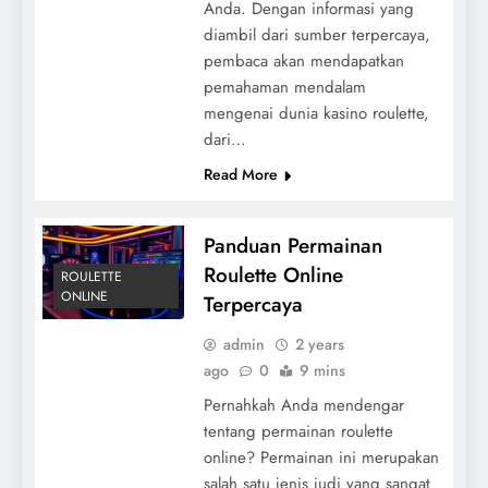
Anda. Dengan informasi yang
diambil dari sumber terpercaya,
pembaca akan mendapatkan
pemahaman mendalam
mengenai dunia kasino roulette,
dari…
Read More
Panduan Permainan
Roulette Online
ROULETTE
ONLINE
Terpercaya
admin
2 years
ago
0
9 mins
Pernahkah Anda mendengar
tentang permainan roulette
online? Permainan ini merupakan
salah satu jenis judi yang sangat