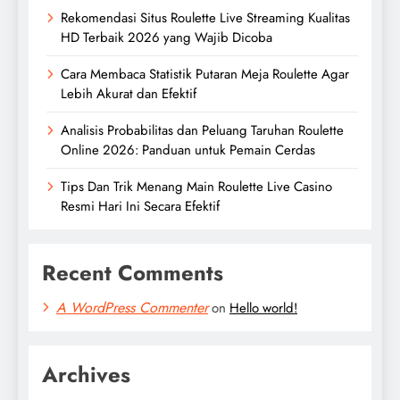
Rekomendasi Situs Roulette Live Streaming Kualitas
HD Terbaik 2026 yang Wajib Dicoba
Cara Membaca Statistik Putaran Meja Roulette Agar
Lebih Akurat dan Efektif
Analisis Probabilitas dan Peluang Taruhan Roulette
Online 2026: Panduan untuk Pemain Cerdas
Tips Dan Trik Menang Main Roulette Live Casino
Resmi Hari Ini Secara Efektif
Recent Comments
A WordPress Commenter
on
Hello world!
Archives