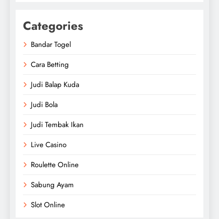
Categories
Bandar Togel
Cara Betting
Judi Balap Kuda
Judi Bola
Judi Tembak Ikan
Live Casino
Roulette Online
Sabung Ayam
Slot Online