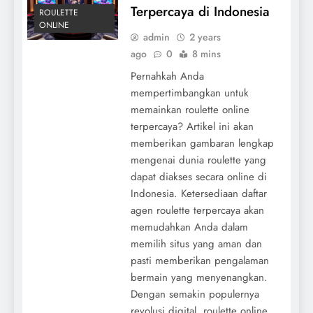
Terpercaya di Indonesia
ROULETTE
ONLINE
admin
2 years
ago
0
8 mins
Pernahkah Anda
mempertimbangkan untuk
memainkan roulette online
terpercaya? Artikel ini akan
memberikan gambaran lengkap
mengenai dunia roulette yang
dapat diakses secara online di
Indonesia. Ketersediaan daftar
agen roulette terpercaya akan
memudahkan Anda dalam
memilih situs yang aman dan
pasti memberikan pengalaman
bermain yang menyenangkan.
Dengan semakin populernya
revolusi digital, roulette online