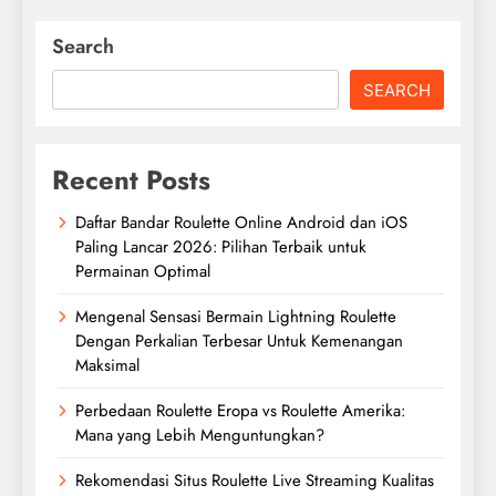
Search
SEARCH
Recent Posts
Daftar Bandar Roulette Online Android dan iOS
Paling Lancar 2026: Pilihan Terbaik untuk
Permainan Optimal
Mengenal Sensasi Bermain Lightning Roulette
Dengan Perkalian Terbesar Untuk Kemenangan
Maksimal
Perbedaan Roulette Eropa vs Roulette Amerika:
Mana yang Lebih Menguntungkan?
Rekomendasi Situs Roulette Live Streaming Kualitas