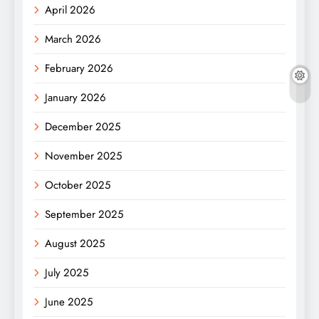
April 2026
March 2026
February 2026
January 2026
December 2025
November 2025
October 2025
September 2025
August 2025
July 2025
June 2025