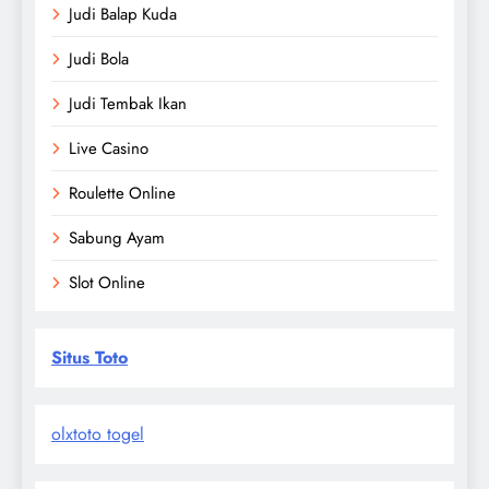
Judi Balap Kuda
Judi Bola
Judi Tembak Ikan
Live Casino
Roulette Online
Sabung Ayam
Slot Online
Situs Toto
olxtoto togel