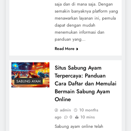
saja dan di mana saja. Dengan
semakin banyaknya platform yang
menawarkan layanan ini, pemula
dapat dengan mudah
menemukan informasi dan
panduan yang…
Read More
Situs Sabung Ayam
Terpercaya: Panduan
SABUNG AYAM
Cara Daftar dan Memulai
Bermain Sabung Ayam
Online
admin
10 months
ago
0
10 mins
Sabung ayam online telah