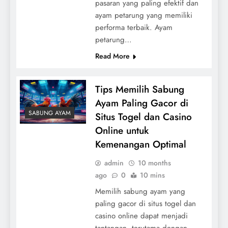
pasaran yang paling efektif dan
ayam petarung yang memiliki
performa terbaik. Ayam
petarung…
Read More
Tips Memilih Sabung
Ayam Paling Gacor di
SABUNG AYAM
Situs Togel dan Casino
Online untuk
Kemenangan Optimal
admin
10 months
ago
0
10 mins
Memilih sabung ayam yang
paling gacor di situs togel dan
casino online dapat menjadi
tantangan, terutama dengan