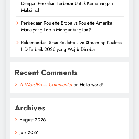
Dengan Perkalian Terbesar Untuk Kemenangan
Maksimal
Perbedaan Roulette Eropa vs Roulette Amerika:
Mana yang Lebih Menguntungkan?
Rekomendasi Situs Roulette Live Streaming Kualitas
HD Terbaik 2026 yang Wajib Dicoba
Recent Comments
A WordPress Commenter
on
Hello world!
Archives
August 2026
July 2026