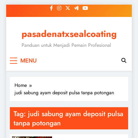
Skip
to
content
pasadenatxsealcoating
Panduan untuk Menjadi Pemain Profesional
MENU
Home
judi sabung ayam deposit pulsa tanpa potongan
Tag:
judi sabung ayam deposit pulsa
tanpa potongan