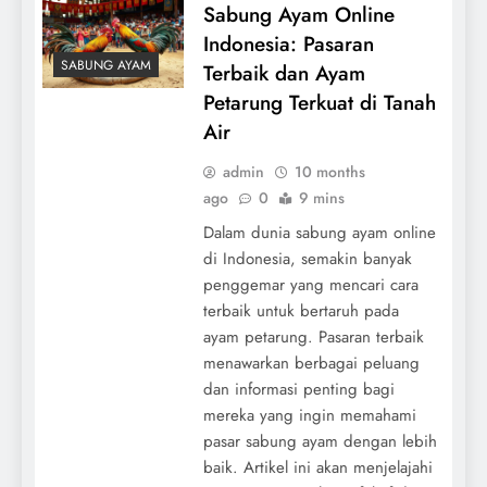
Sabung Ayam Online
Indonesia: Pasaran
SABUNG AYAM
Terbaik dan Ayam
Petarung Terkuat di Tanah
Air
admin
10 months
ago
0
9 mins
Dalam dunia sabung ayam online
di Indonesia, semakin banyak
penggemar yang mencari cara
terbaik untuk bertaruh pada
ayam petarung. Pasaran terbaik
menawarkan berbagai peluang
dan informasi penting bagi
mereka yang ingin memahami
pasar sabung ayam dengan lebih
baik. Artikel ini akan menjelajahi