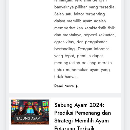
banyaknya pilihan yang tersedia.
Salah satu faktor terpenting
dalam memilih ayam adalah
memperhatikan karakteristik fisik
dan mentalnya, seperti kekuatan,
agresivitas, dan pengalaman
bertanding. Dengan informasi
yang tepat, pemilih dapat
meningkatkan peluang mereka
untuk menemukan ayam yang
tidak hanya…
Read More
Sabung Ayam 2024:
Prediksi Pemenang dan
SABUNG AYAM
Strategi Memilih Ayam
Petarung Terbaik