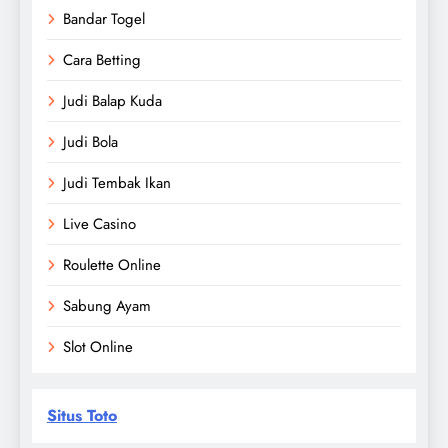
Bandar Togel
Cara Betting
Judi Balap Kuda
Judi Bola
Judi Tembak Ikan
Live Casino
Roulette Online
Sabung Ayam
Slot Online
Situs Toto