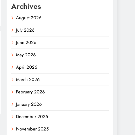
Archives
August 2026
July 2026
June 2026
May 2026
April 2026
March 2026
February 2026
January 2026
December 2025
November 2025