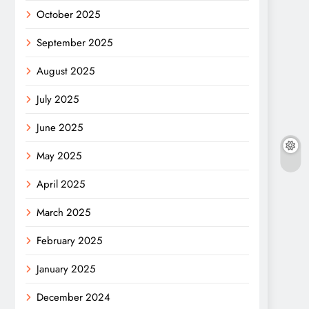
October 2025
September 2025
August 2025
July 2025
June 2025
May 2025
April 2025
March 2025
February 2025
January 2025
December 2024