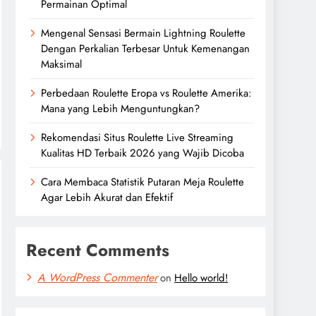
Permainan Optimal
Mengenal Sensasi Bermain Lightning Roulette
Dengan Perkalian Terbesar Untuk Kemenangan
Maksimal
Perbedaan Roulette Eropa vs Roulette Amerika:
Mana yang Lebih Menguntungkan?
Rekomendasi Situs Roulette Live Streaming
Kualitas HD Terbaik 2026 yang Wajib Dicoba
Cara Membaca Statistik Putaran Meja Roulette
Agar Lebih Akurat dan Efektif
Recent Comments
A WordPress Commenter
on
Hello world!