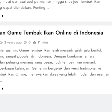
, mulai dari asal usul permainan hingga situs judi tembak ikan
ng dapat diandalkan. Penting…
e
an Game Tembak Ikan Online di Indonesia
2 years ago
0
11 mins
ital saat ini, Game Tembak Ikan telah menjadi salah satu bentuk
ang sangat populer di Indonesia. Dengan kombinasi antara
dan peluang menang yang besar, Judi Tembak Ikan menarik
berbagai kalangan. Game ini bergerak dari versi tradisional ke
ak Ikan Online, menawarkan akses yang lebih mudah dan nyaman
a…
e