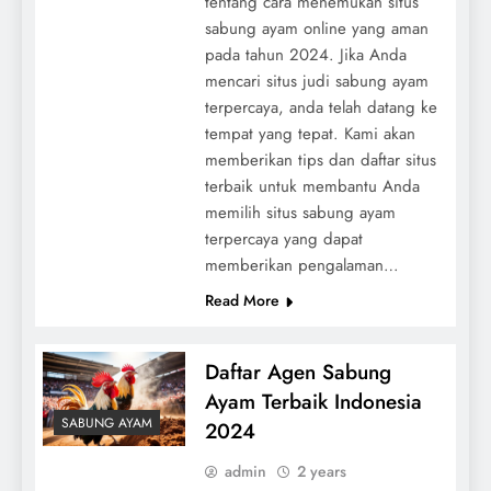
tentang cara menemukan situs
sabung ayam online yang aman
pada tahun 2024. Jika Anda
mencari situs judi sabung ayam
terpercaya, anda telah datang ke
tempat yang tepat. Kami akan
memberikan tips dan daftar situs
terbaik untuk membantu Anda
memilih situs sabung ayam
terpercaya yang dapat
memberikan pengalaman…
Read More
Daftar Agen Sabung
Ayam Terbaik Indonesia
SABUNG AYAM
2024
admin
2 years