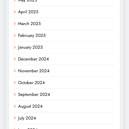
April 2025
March 2025
February 2025
January 2025
December 2024
November 2024
October 2024
September 2024
August 2024
July 2024