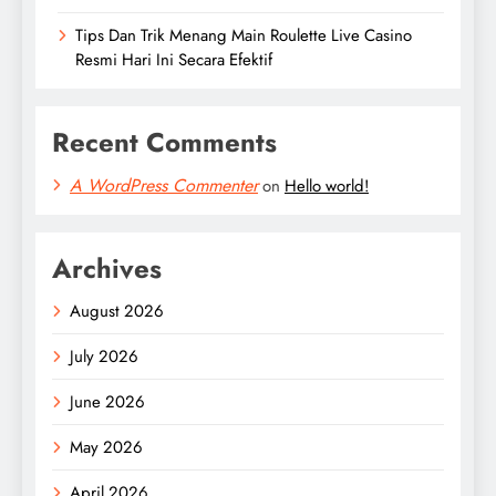
Tips Dan Trik Menang Main Roulette Live Casino
Resmi Hari Ini Secara Efektif
Recent Comments
A WordPress Commenter
on
Hello world!
Archives
August 2026
July 2026
June 2026
May 2026
April 2026