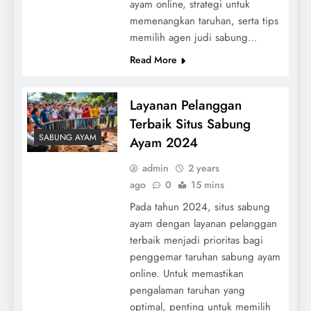
ayam online, strategi untuk
memenangkan taruhan, serta tips
memilih agen judi sabung…
Read More
Layanan Pelanggan
Terbaik Situs Sabung
SABUNG AYAM
Ayam 2024
admin
2 years
ago
0
15 mins
Pada tahun 2024, situs sabung
ayam dengan layanan pelanggan
terbaik menjadi prioritas bagi
penggemar taruhan sabung ayam
online. Untuk memastikan
pengalaman taruhan yang
optimal, penting untuk memilih