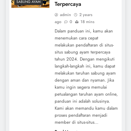
SABUNG AYAM
Terpercaya
admin
2 years
ago
0
18 mins
Dalam panduan ini, kamu akan
menemukan cara cepat
melakukan pendaftaran di situs-
situs sabung ayam terpercaya
tahun 2024. Dengan mengikuti
langkah-langkah ini, kamu dapat
melakukan taruhan sabung ayam
dengan aman dan nyaman. Jika
kamu ingin segera memulai
petualangan taruhan ayam online,
panduan ini adalah solusinya.
Kami akan memandu kamu dalam
proses pendaftaran menjadi
member di situs-situs…