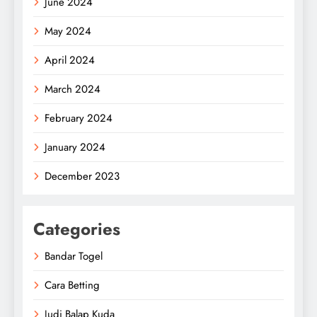
June 2024
May 2024
April 2024
March 2024
February 2024
January 2024
December 2023
Categories
Bandar Togel
Cara Betting
Judi Balap Kuda