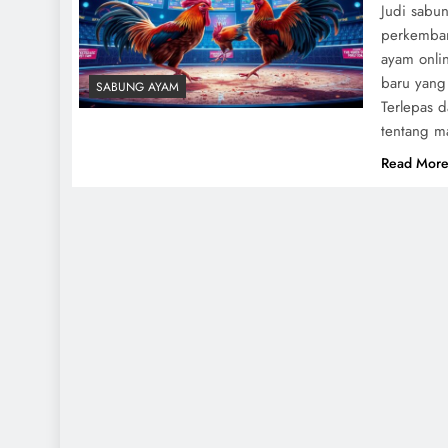
Judi sabu
perkemban
ayam onli
baru yang
SABUNG AYAM
Terlepas 
tentang m
Read Mor