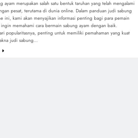
ng ayam merupakan salah satu bentuk taruhan yang telah mengalami
gan pesat, terutama di dunia online. Dalam panduan judi sabung
ne ini, kami akan menyajikan informasi penting bagi para pemain
 ingin memahami cara bermain sabung ayam dengan baik.
dari popularitasnya, penting untuk memiliki pemahaman yang kuat
akna judi sabung…
e