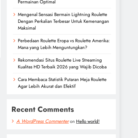
Permainan Optimal
Mengenal Sensasi Bermain Lightning Roulette
Dengan Perkalian Terbesar Untuk Kemenangan
Maksimal
Perbedaan Roulette Eropa vs Roulette Amerika:
Mana yang Lebih Menguntungkan?
Rekomendasi Situs Roulette Live Streaming
Kualitas HD Terbaik 2026 yang Wajib Dicoba
Cara Membaca Statistik Putaran Meja Roulette
Agar Lebih Akurat dan Efektif
Recent Comments
A WordPress Commenter
on
Hello world!