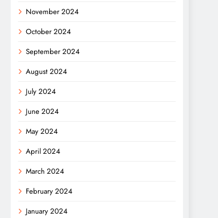
November 2024
October 2024
September 2024
August 2024
July 2024
June 2024
May 2024
April 2024
March 2024
February 2024
January 2024