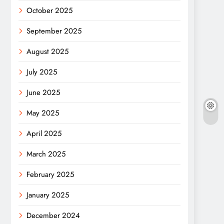
October 2025
September 2025
August 2025
July 2025
June 2025
May 2025
April 2025
March 2025
February 2025
January 2025
December 2024