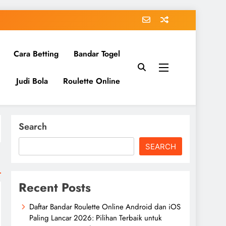
Cara Betting
Bandar Togel
Judi Bola
Roulette Online
Search
SEARCH
Recent Posts
Daftar Bandar Roulette Online Android dan iOS
Paling Lancar 2026: Pilihan Terbaik untuk