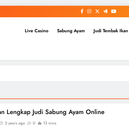
Live Casino
Sabung Ayam
Judi Tembak Ikan
n Lengkap Judi Sabung Ayam Online
2 years ago
0
13 mins