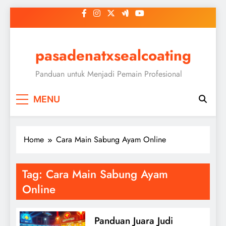
Skip
to
content
pasadenatxsealcoating
Panduan untuk Menjadi Pemain Profesional
MENU
Home
Cara Main Sabung Ayam Online
Tag:
Cara Main Sabung Ayam
Online
Panduan Juara Judi