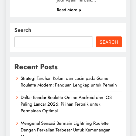
Read More
Search
SEARCH
Recent Posts
Strategi Taruhan Kolom dan Lusin pada Game
Roulette Modern: Panduan Lengkap untuk Pemain
Daftar Bandar Roulette Online Android dan iOS
Paling Lancar 2026: Pilihan Terbaik untuk
Permainan Optimal
Mengenal Sensasi Bermain Lightning Roulette
Dengan Perkalian Terbesar Untuk Kemenangan