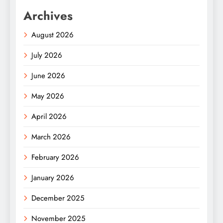
Archives
August 2026
July 2026
June 2026
May 2026
April 2026
March 2026
February 2026
January 2026
December 2025
November 2025