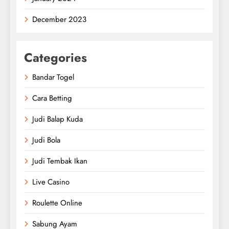
December 2023
Categories
Bandar Togel
Cara Betting
Judi Balap Kuda
Judi Bola
Judi Tembak Ikan
Live Casino
Roulette Online
Sabung Ayam