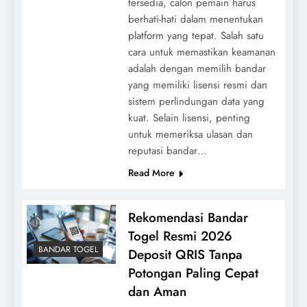
tersedia, calon pemain harus
berhati-hati dalam menentukan
platform yang tepat. Salah satu
cara untuk memastikan keamanan
adalah dengan memilih bandar
yang memiliki lisensi resmi dan
sistem perlindungan data yang
kuat. Selain lisensi, penting
untuk memeriksa ulasan dan
reputasi bandar…
Read More
Rekomendasi Bandar
Togel Resmi 2026
BANDAR TOGEL
Deposit QRIS Tanpa
Potongan Paling Cepat
dan Aman