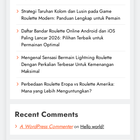
Strategi Taruhan Kolom dan Lusin pada Game
Roulette Modern: Panduan Lengkap untuk Pemain
Daftar Bandar Roulette Online Android dan iOS
Paling Lancar 2026: Pilihan Terbaik untuk
Permainan Optimal
Mengenal Sensasi Bermain Lightning Roulette
Dengan Perkalian Terbesar Untuk Kemenangan
Maksimal
Perbedaan Roulette Eropa vs Roulette Amerika:
Mana yang Lebih Menguntungkan?
Recent Comments
A WordPress Commenter
on
Hello world!