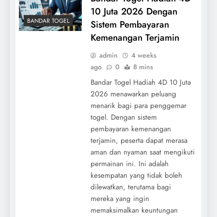
10 Juta 2026 Dengan
BANDAR TOGEL
Sistem Pembayaran
Kemenangan Terjamin
admin
4 weeks
ago
0
8 mins
Bandar Togel Hadiah 4D 10 Juta
2026 menawarkan peluang
menarik bagi para penggemar
togel. Dengan sistem
pembayaran kemenangan
terjamin, peserta dapat merasa
aman dan nyaman saat mengikuti
permainan ini. Ini adalah
kesempatan yang tidak boleh
dilewatkan, terutama bagi
mereka yang ingin
memaksimalkan keuntungan