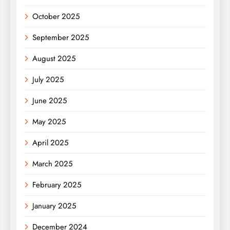
October 2025
September 2025
August 2025
July 2025
June 2025
May 2025
April 2025
March 2025
February 2025
January 2025
December 2024