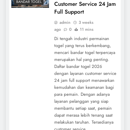
BANDAR TOGEL
Customer Service 24 Jam
Full Support
admin
3 weeks
ago
0
11 mins
Di tengah industri permainan
togel yang terus berkembang,
mencari bandar togel terpercaya
merupakan hal yang penting.
Daftar bandar togel 2026
dengan layanan customer service
24 jam full support menawarkan
kemudahan dan keamanan bagi
para pemain. Dengan adanya
layanan pelanggan yang siap
membantu setiap saat, pemain
dapat merasa lebih tenang saat
melakukan taruhan. Tersedianya
customer service…