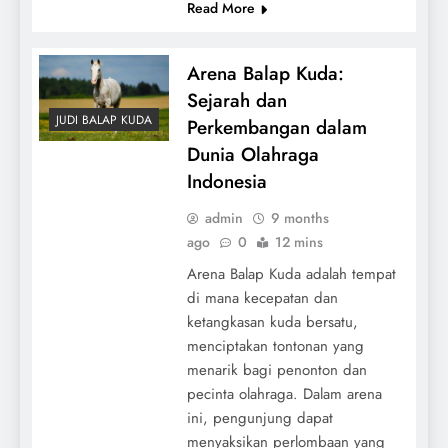
Read More
Arena Balap Kuda:
Sejarah dan
JUDI BALAP KUDA
Perkembangan dalam
Dunia Olahraga
Indonesia
admin
9 months
ago
0
12 mins
Arena Balap Kuda adalah tempat
di mana kecepatan dan
ketangkasan kuda bersatu,
menciptakan tontonan yang
menarik bagi penonton dan
pecinta olahraga. Dalam arena
ini, pengunjung dapat
menyaksikan perlombaan yang