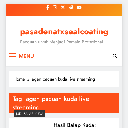
Skip
to
content
pasadenatxsealcoating
Panduan untuk Menjadi Pemain Profesional
MENU
Home
agen pacuan kuda live streaming
Tag:
agen pacuan kuda live
streaming
JUDI BALAP KUDA
Hasil Balap Kuda: