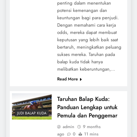
penting dalam menentukan
potensi kemenangan dan
keuntungan bagi para penjudi.
Dengan memahami cara kerja
odds, mereka dapat membuat
keputusan yang lebih baik saat
bertaruh, meningkatkan peluang
sukses mereka. Taruhan pada
balap kuda tidak hanya
melibatkan keberuntungan,…
Read More
Taruhan Balap Kuda:
Panduan Lengkap untuk
JUDI BALAP KUDA
Pemula dan Penggemar
admin
9 months
ago
0
11 mins