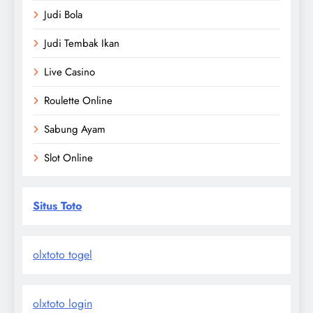
Judi Bola
Judi Tembak Ikan
Live Casino
Roulette Online
Sabung Ayam
Slot Online
Situs Toto
olxtoto togel
olxtoto login