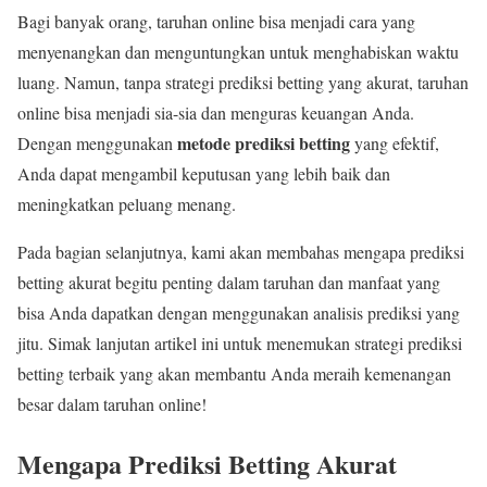
Bagi banyak orang, taruhan online bisa menjadi cara yang
menyenangkan dan menguntungkan untuk menghabiskan waktu
luang. Namun, tanpa strategi prediksi betting yang akurat, taruhan
online bisa menjadi sia-sia dan menguras keuangan Anda.
metode prediksi betting
Dengan menggunakan
yang efektif,
Anda dapat mengambil keputusan yang lebih baik dan
meningkatkan peluang menang.
Pada bagian selanjutnya, kami akan membahas mengapa prediksi
betting akurat begitu penting dalam taruhan dan manfaat yang
bisa Anda dapatkan dengan menggunakan analisis prediksi yang
jitu. Simak lanjutan artikel ini untuk menemukan strategi prediksi
betting terbaik yang akan membantu Anda meraih kemenangan
besar dalam taruhan online!
Mengapa Prediksi Betting Akurat