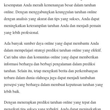
kesempatan Anda meraih kemenangan besar dalam taruhan
online. Dengan menggabungkan keunggulan taruhan online
dengan analisis yang akurat dan tips yang sukses, Anda dapat
meningkatkan keterampilan taruhan Anda dan menjadi pemain
yang lebih profesional.
Ada banyak sumber daya online yang dapat membantu Anda
dalam mempelajari strategi prediksi taruhan online yang efektif.
Cari tahu situs dan komunitas online yang dapat memberikan
informasi berharga dan berbagi pengalaman dalam prediksi
taruhan. Selain itu, tetap mengikuti berita dan perkembangan
terbaru dalam dunia olahraga juga dapat menjadi tambahan
persepsi yang berharga dalam membuat keputusan taruhan yang
lebih baik.
Dengan menerapkan prediksi taruhan online yang tepat dan
mengikuti tips sukses yang terbukti, Anda dapat meningkatkan