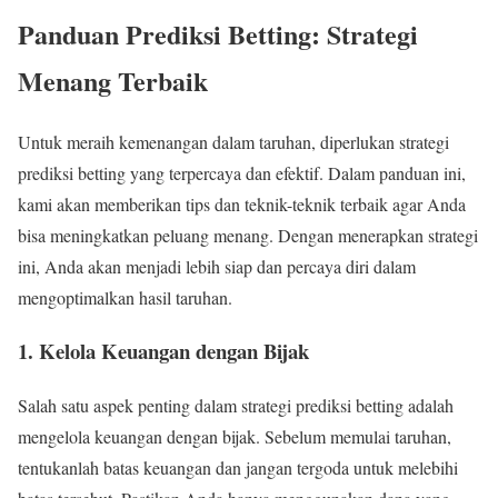
Panduan Prediksi Betting: Strategi
Menang Terbaik
Untuk meraih kemenangan dalam taruhan, diperlukan strategi
prediksi betting yang terpercaya dan efektif. Dalam panduan ini,
kami akan memberikan tips dan teknik-teknik terbaik agar Anda
bisa meningkatkan peluang menang. Dengan menerapkan strategi
ini, Anda akan menjadi lebih siap dan percaya diri dalam
mengoptimalkan hasil taruhan.
1. Kelola Keuangan dengan Bijak
Salah satu aspek penting dalam strategi prediksi betting adalah
mengelola keuangan dengan bijak. Sebelum memulai taruhan,
tentukanlah batas keuangan dan jangan tergoda untuk melebihi