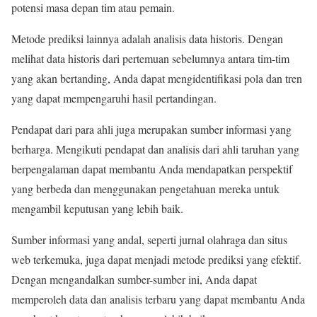
potensi masa depan tim atau pemain.
Metode prediksi lainnya adalah analisis data historis. Dengan
melihat data historis dari pertemuan sebelumnya antara tim-tim
yang akan bertanding, Anda dapat mengidentifikasi pola dan tren
yang dapat mempengaruhi hasil pertandingan.
Pendapat dari para ahli juga merupakan sumber informasi yang
berharga. Mengikuti pendapat dan analisis dari ahli taruhan yang
berpengalaman dapat membantu Anda mendapatkan perspektif
yang berbeda dan menggunakan pengetahuan mereka untuk
mengambil keputusan yang lebih baik.
Sumber informasi yang andal, seperti jurnal olahraga dan situs
web terkemuka, juga dapat menjadi metode prediksi yang efektif.
Dengan mengandalkan sumber-sumber ini, Anda dapat
memperoleh data dan analisis terbaru yang dapat membantu Anda