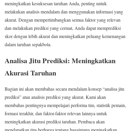
meningkatkan kesuksesan taruhan Anda, penting untuk
melakukan analisis mendalam dan menggunakan informasi yang
akurat. Dengan mempertimbangkan semua faktor yang relevan
dan melakukan prediksi yang cermat, Anda dapat memprediksi
skor dengan lebih akurat dan meningkatkan peluang kemenangan
dalam taruhan sepakbola.
Analisa Jitu Prediksi: Meningkatkan
Akurasi Taruhan
Bagian ini akan membahas secara mendalam konsep “analisa jitu
prediksi” atau analisis prediksi yang akurat. Kami akan
membahas pentingnya mempelajari performa tim, statistik pemain,
formasi terakhir, dan faktor-faktor relevan lainnya untuk
meningkatkan akurasi prediksi taruhan. Pembaca akan
mendapatkan tips berharga tentang bagaimana meningkatkan