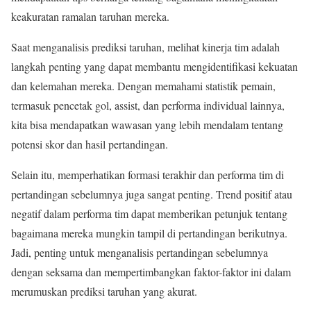
keakuratan ramalan taruhan mereka.
Saat menganalisis prediksi taruhan, melihat kinerja tim adalah
langkah penting yang dapat membantu mengidentifikasi kekuatan
dan kelemahan mereka. Dengan memahami statistik pemain,
termasuk pencetak gol, assist, dan performa individual lainnya,
kita bisa mendapatkan wawasan yang lebih mendalam tentang
potensi skor dan hasil pertandingan.
Selain itu, memperhatikan formasi terakhir dan performa tim di
pertandingan sebelumnya juga sangat penting. Trend positif atau
negatif dalam performa tim dapat memberikan petunjuk tentang
bagaimana mereka mungkin tampil di pertandingan berikutnya.
Jadi, penting untuk menganalisis pertandingan sebelumnya
dengan seksama dan mempertimbangkan faktor-faktor ini dalam
merumuskan prediksi taruhan yang akurat.