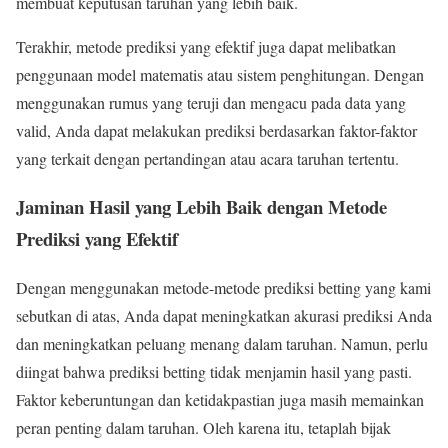
membuat keputusan taruhan yang lebih baik.
Terakhir, metode prediksi yang efektif juga dapat melibatkan
penggunaan model matematis atau sistem penghitungan. Dengan
menggunakan rumus yang teruji dan mengacu pada data yang
valid, Anda dapat melakukan prediksi berdasarkan faktor-faktor
yang terkait dengan pertandingan atau acara taruhan tertentu.
Jaminan Hasil yang Lebih Baik dengan Metode
Prediksi yang Efektif
Dengan menggunakan metode-metode prediksi betting yang kami
sebutkan di atas, Anda dapat meningkatkan akurasi prediksi Anda
dan meningkatkan peluang menang dalam taruhan. Namun, perlu
diingat bahwa prediksi betting tidak menjamin hasil yang pasti.
Faktor keberuntungan dan ketidakpastian juga masih memainkan
peran penting dalam taruhan. Oleh karena itu, tetaplah bijak