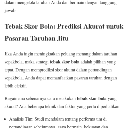
dalam mengelola taruhan Anda dan bermain dengan tanggung
jawab.
Tebak Skor Bola: Prediksi Akurat untuk
Pasaran Taruhan Jitu
Jika Anda ingin meningkatkan peluang menang dalam taruhan
tebak skor bola
sepakbola, maka strategi
adalah pilihan yang
tepat. Dengan memprediksi skor akurat dalam pertandingan
sepakbola, Anda dapat memanfaatkan pasaran taruhan dengan
lebih efektif.
tebak skor bola
Bagaimana sebenarnya cara melakukan
yang
akurat? Ada beberapa teknik dan faktor yang perlu diperhatikan:
Analisis Tim: Studi mendalam tentang performa tim di
pertandingan sebelumnya, gaya bermain, kekuatan dan