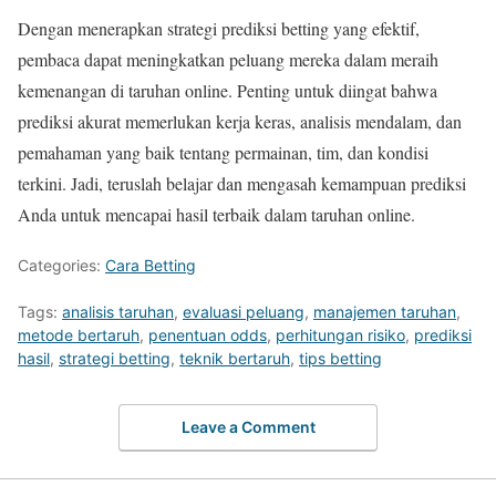
Dengan menerapkan strategi prediksi betting yang efektif,
pembaca dapat meningkatkan peluang mereka dalam meraih
kemenangan di taruhan online. Penting untuk diingat bahwa
prediksi akurat memerlukan kerja keras, analisis mendalam, dan
pemahaman yang baik tentang permainan, tim, dan kondisi
terkini. Jadi, teruslah belajar dan mengasah kemampuan prediksi
Anda untuk mencapai hasil terbaik dalam taruhan online.
Categories:
Cara Betting
Tags:
analisis taruhan
,
evaluasi peluang
,
manajemen taruhan
,
metode bertaruh
,
penentuan odds
,
perhitungan risiko
,
prediksi
hasil
,
strategi betting
,
teknik bertaruh
,
tips betting
Leave a Comment