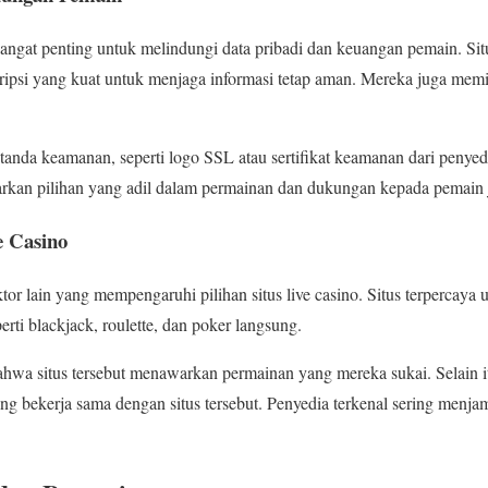
sangat penting untuk melindungi data pribadi dan keuangan pemain. Sit
psi yang kuat untuk menjaga informasi tetap aman. Mereka juga memil
tanda keamanan, seperti logo SSL atau sertifikat keamanan dari penyedi
rkan pilihan yang adil dalam permainan dan dukungan kepada pemain ji
e Casino
ktor lain yang mempengaruhi pilihan situs live casino. Situs terperc
erti blackjack, roulette, dan poker langsung.
wa situs tersebut menawarkan permainan yang mereka sukai. Selain it
ng bekerja sama dengan situs tersebut. Penyedia terkenal sering menjam