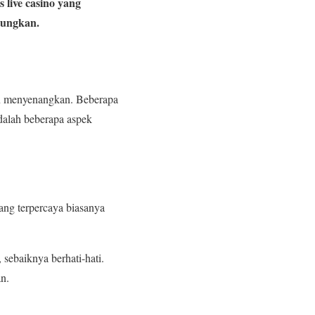
 live casino yang
tungkan.
an menyenangkan. Beberapa
dalah beberapa aspek
yang terpercaya biasanya
, sebaiknya berhati-hati.
n.