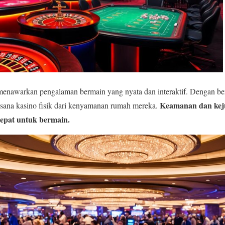
a menawarkan pengalaman bermain yang nyata dan interaktif. Dengan be
Keamanan dan keju
sana kasino fisik dari kenyamanan rumah mereka.
tepat untuk bermain.