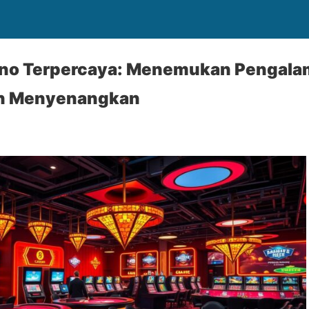
sino Terpercaya: Menemukan Pengal
n Menyenangkan