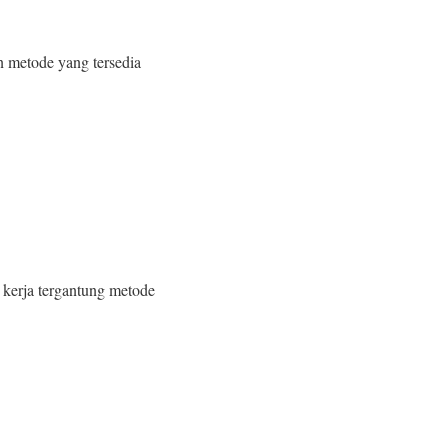
n metode yang tersedia
 kerja tergantung metode