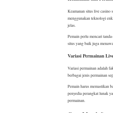
Keamanan situs live casino 
menggunakan teknologi enkri
jelas.
Pemain perlu mencari tanda-
situs yang baik juga menawa
Variasi Permainan Liv
Variasi permainan adalah fa
berbagai jenis permainan sep
Pemain harus memastikan bah
penyedia perangkat lunak ya
permainan.