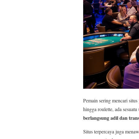
Pemain sering mencari situs
hingga roulette, ada sesuat
berlangsung adil dan tran
Situs terpercaya juga mena