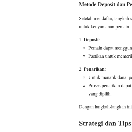
Metode Deposit dan P
Setelah mendaftar, langkah 
untuk kenyamanan pemain.
Deposit
:
Pemain dapat menggunaka
Pastikan untuk memeri
Penarikan
:
Untuk menarik dana, p
Proses penarikan dapat
yang dipilih.
Dengan langkah-langkah ini
Strategi dan Tip