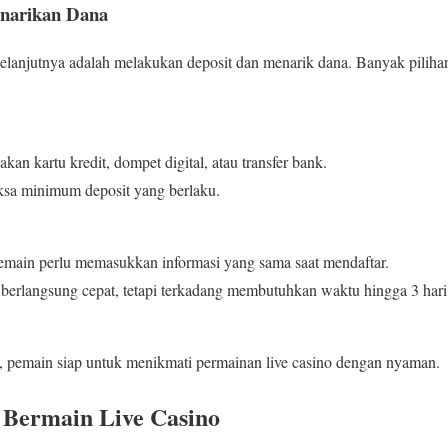
enarikan Dana
selanjutnya adalah melakukan deposit dan menarik dana. Banyak piliha
n kartu kredit, dompet digital, atau transfer bank.
ksa minimum deposit yang berlaku.
emain perlu memasukkan informasi yang sama saat mendaftar.
 berlangsung cepat, tetapi terkadang membutuhkan waktu hingga 3 hari
, pemain siap untuk menikmati permainan live casino dengan nyaman.
s Bermain Live Casino