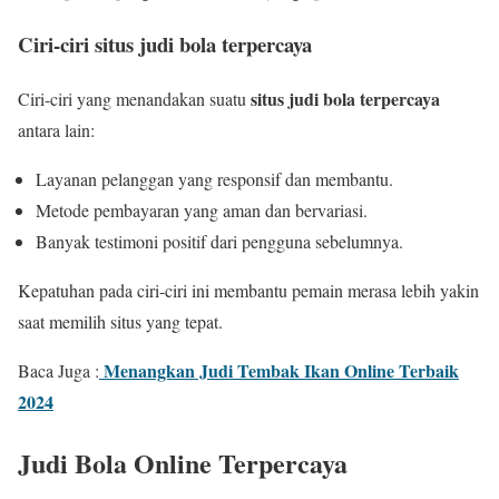
Ciri-ciri situs judi bola terpercaya
situs judi bola terpercaya
Ciri-ciri yang menandakan suatu
antara lain:
Layanan pelanggan yang responsif dan membantu.
Metode pembayaran yang aman dan bervariasi.
Banyak testimoni positif dari pengguna sebelumnya.
Kepatuhan pada ciri-ciri ini membantu pemain merasa lebih yakin
saat memilih situs yang tepat.
Menangkan Judi Tembak Ikan Online Terbaik
Baca Juga :
2024
Judi Bola Online Terpercaya