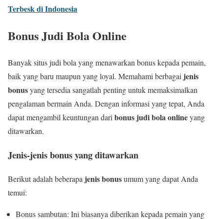
Terbesk di Indonesia
Bonus Judi Bola Online
Banyak situs judi bola yang menawarkan bonus kepada pemain,
jenis
baik yang baru maupun yang loyal. Memahami berbagai
bonus
yang tersedia sangatlah penting untuk memaksimalkan
pengalaman bermain Anda. Dengan informasi yang tepat, Anda
bonus judi bola online
dapat mengambil keuntungan dari
yang
ditawarkan.
Jenis-jenis bonus yang ditawarkan
jenis bonus
Berikut adalah beberapa
umum yang dapat Anda
temui:
Bonus sambutan: Ini biasanya diberikan kepada pemain yang