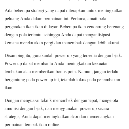
Ada beberapa strategi yang dapat diterapkan untuk meningkatkan
peluang Anda dalam permainan ini. Pertama, amati pola
pergerakan ikan-ikan di layar. Beberapa ikan cenderung berenang
dengan pola tertentu, sehingga Anda dapat mengantisipasi
kemana mereka akan pergi dan menembak dengan lebih akurat.
Disamping itu, gunakanlah power-up yang tersedia dengan bijak.
Power-up dapat membantu Anda meningkatkan kekuatan
tembakan atau memberikan bonus poin. Namun, jangan terlalu
bergantung pada power-up ini, tetaplah fokus pada penembakan
ikan.
Dengan menguasai teknik menembak dengan tepat, mengelola
amunisi dengan bijak, dan menggunakan power-up secara
strategis, Anda dapat meningkatkan skor dan memenangkan
permainan tembak ikan online.