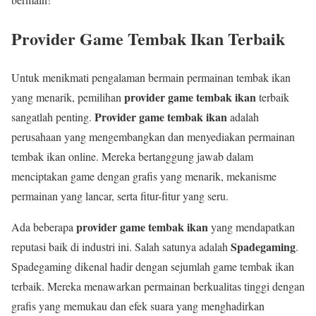
Provider Game Tembak Ikan Terbaik
Untuk menikmati pengalaman bermain permainan tembak ikan
provider game tembak ikan
yang menarik, pemilihan
terbaik
Provider game tembak ikan
sangatlah penting.
adalah
perusahaan yang mengembangkan dan menyediakan permainan
tembak ikan online. Mereka bertanggung jawab dalam
menciptakan game dengan grafis yang menarik, mekanisme
permainan yang lancar, serta fitur-fitur yang seru.
provider game tembak ikan
Ada beberapa
yang mendapatkan
Spadegaming
reputasi baik di industri ini. Salah satunya adalah
.
Spadegaming dikenal hadir dengan sejumlah game tembak ikan
terbaik. Mereka menawarkan permainan berkualitas tinggi dengan
grafis yang memukau dan efek suara yang menghadirkan