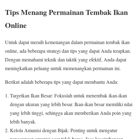
Tips Menang Permainan Tembak Ikan
Online
Untuk dapat meraih kemenangan dalam permainan tembak ikan
online, ada beberapa strategi dan tips yang dapat Anda terapkan.
Dengan memahami teknik dan taktik yang efektif, Anda dapat
meningkatkan peluang untuk memenangkan permainan ini.
Berikut adalah beberapa tips yang dapat membantu Anda:
Targetkan Ikan Besar: Fokuslah untuk menembak ikan-ikan
dengan ukuran yang lebih besar. Ikan-ikan besar memiliki nilai
yang lebih tinggi, sehingga akan memberikan Anda poin yang
lebih banyak.
Kelola Amunisi dengan Bijak: Penting untuk mengatur
penggunaan amunisi agar tidak boros. Jaga keseimbangan