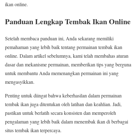
ikan online.
Panduan Lengkap Tembak Ikan Online
Setelah membaca panduan ini, Anda sekarang memiliki
pemahaman yang lebih baik tentang permainan tembak ikan
online. Dalam artikel sebelumnya, kami telah membahas aturan
dasar dan mekanisme permainan, memberikan tips yang berguna
untuk membantu Anda memenangkan permainan ini yang
mengasyikkan.
Penting untuk diingat bahwa keberhasilan dalam permainan
tembak ikan juga ditentukan oleh latihan dan keahlian. Jadi,
pastikan untuk berlatih secara konsisten dan memperoleh
pengalaman yang lebih baik dalam menembak ikan di berbagai
situs tembak ikan terpercaya.