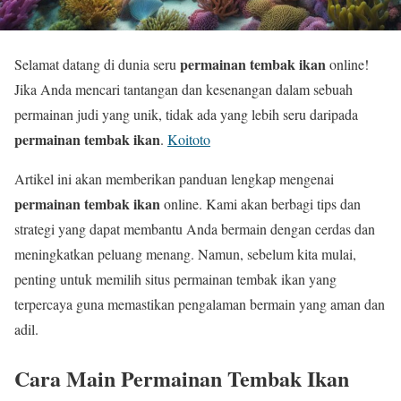
permainan tembak ikan
Selamat datang di dunia seru
online!
Jika Anda mencari tantangan dan kesenangan dalam sebuah
permainan judi yang unik, tidak ada yang lebih seru daripada
permainan tembak ikan
.
Koitoto
Artikel ini akan memberikan panduan lengkap mengenai
permainan tembak ikan
online. Kami akan berbagi tips dan
strategi yang dapat membantu Anda bermain dengan cerdas dan
meningkatkan peluang menang. Namun, sebelum kita mulai,
penting untuk memilih situs permainan tembak ikan yang
terpercaya guna memastikan pengalaman bermain yang aman dan
adil.
Cara Main Permainan Tembak Ikan