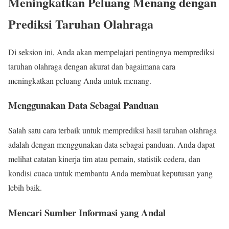
Meningkatkan Peluang Menang dengan
Prediksi Taruhan Olahraga
Di seksion ini, Anda akan mempelajari pentingnya memprediksi
taruhan olahraga dengan akurat dan bagaimana cara
meningkatkan peluang Anda untuk menang.
Menggunakan Data Sebagai Panduan
Salah satu cara terbaik untuk memprediksi hasil taruhan olahraga
adalah dengan menggunakan data sebagai panduan. Anda dapat
melihat catatan kinerja tim atau pemain, statistik cedera, dan
kondisi cuaca untuk membantu Anda membuat keputusan yang
lebih baik.
Mencari Sumber Informasi yang Andal