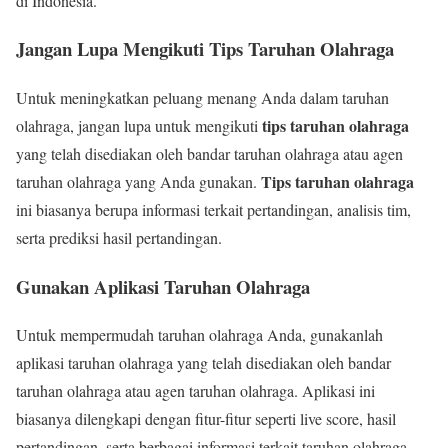
di Indonesia.
Jangan Lupa Mengikuti Tips Taruhan Olahraga
Untuk meningkatkan peluang menang Anda dalam taruhan
tips taruhan olahraga
olahraga, jangan lupa untuk mengikuti
yang telah disediakan oleh bandar taruhan olahraga atau agen
Tips taruhan olahraga
taruhan olahraga yang Anda gunakan.
ini biasanya berupa informasi terkait pertandingan, analisis tim,
serta prediksi hasil pertandingan.
Gunakan Aplikasi Taruhan Olahraga
Untuk mempermudah taruhan olahraga Anda, gunakanlah
aplikasi taruhan olahraga yang telah disediakan oleh bandar
taruhan olahraga atau agen taruhan olahraga. Aplikasi ini
biasanya dilengkapi dengan fitur-fitur seperti live score, hasil
pertandingan, serta berbagai informasi terkait taruhan olahraga