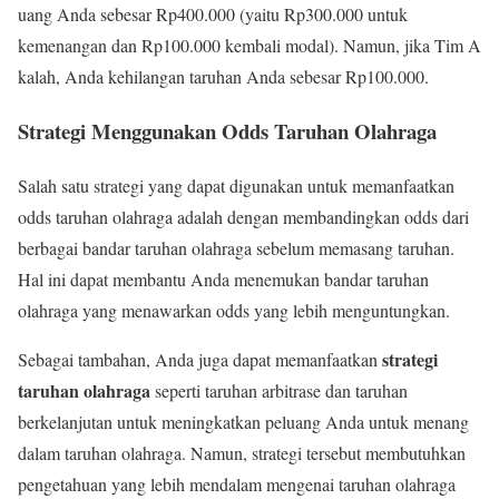
uang Anda sebesar Rp400.000 (yaitu Rp300.000 untuk
kemenangan dan Rp100.000 kembali modal). Namun, jika Tim A
kalah, Anda kehilangan taruhan Anda sebesar Rp100.000.
Strategi Menggunakan Odds Taruhan Olahraga
Salah satu strategi yang dapat digunakan untuk memanfaatkan
odds taruhan olahraga adalah dengan membandingkan odds dari
berbagai bandar taruhan olahraga sebelum memasang taruhan.
Hal ini dapat membantu Anda menemukan bandar taruhan
olahraga yang menawarkan odds yang lebih menguntungkan.
strategi
Sebagai tambahan, Anda juga dapat memanfaatkan
taruhan olahraga
seperti taruhan arbitrase dan taruhan
berkelanjutan untuk meningkatkan peluang Anda untuk menang
dalam taruhan olahraga. Namun, strategi tersebut membutuhkan
pengetahuan yang lebih mendalam mengenai taruhan olahraga