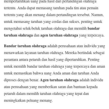
mempertaruhkan uang pada hasil dari pertandingan olahraga
tertentu. Anda dapat memasang taruhan pada tim atau pemain
tertentu yang akan menang dalam pertandingan tersebut. Namun,
untuk memasang taruhan yang cerdas dan sukses, penting untuk
bandar
mengetahui seluk-beluk taruhan olahraga dan memilih
taruhan olahraga
agen taruhan olahraga
dan
yang terpercaya.
Bandar taruhan olahraga
adalah perusahaan atau individu yang
menawarkan layanan taruhan olahraga. Mereka bertindak sebagai
perantara antara petaruh dan hasil yang dipertaruhkan. Penting
untuk memilih bandar taruhan olahraga yang terpercaya dan aman
untuk memastikan bahwa uang Anda aman dan taruhan Anda
Agen taruhan olahraga
diproses dengan benar.
adalah individu
atau perusahaan yang memberikan saran dan bantuan kepada
petaruh dalam memilih taruhan olahraga yang tepat dan
meningkatkan peluang menang.