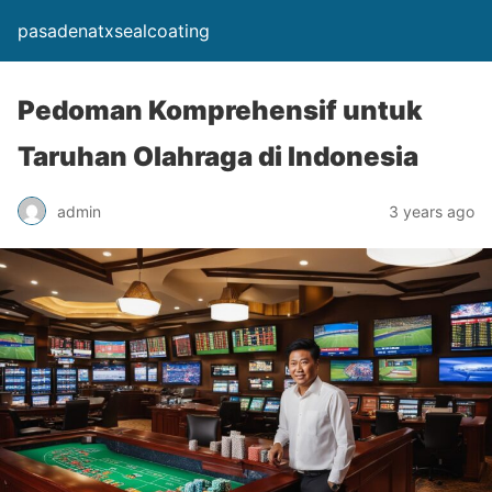
pasadenatxsealcoating
Pedoman Komprehensif untuk
Taruhan Olahraga di Indonesia
admin
3 years ago