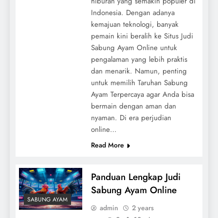
hiburan yang semakin populer di
Indonesia. Dengan adanya
kemajuan teknologi, banyak
pemain kini beralih ke Situs Judi
Sabung Ayam Online untuk
pengalaman yang lebih praktis
dan menarik. Namun, penting
untuk memilih Taruhan Sabung
Ayam Terpercaya agar Anda bisa
bermain dengan aman dan
nyaman. Di era perjudian
online…
Read More
Panduan Lengkap Judi
Sabung Ayam Online
SABUNG AYAM
admin
2 years