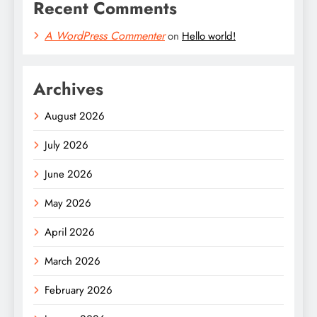
Recent Comments
A WordPress Commenter
on
Hello world!
Archives
August 2026
July 2026
June 2026
May 2026
April 2026
March 2026
February 2026