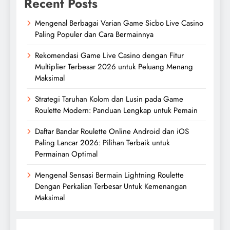
Recent Posts
Mengenal Berbagai Varian Game Sicbo Live Casino
Paling Populer dan Cara Bermainnya
Rekomendasi Game Live Casino dengan Fitur
Multiplier Terbesar 2026 untuk Peluang Menang
Maksimal
Strategi Taruhan Kolom dan Lusin pada Game
Roulette Modern: Panduan Lengkap untuk Pemain
Daftar Bandar Roulette Online Android dan iOS
Paling Lancar 2026: Pilihan Terbaik untuk
Permainan Optimal
Mengenal Sensasi Bermain Lightning Roulette
Dengan Perkalian Terbesar Untuk Kemenangan
Maksimal