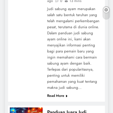
ago
0
13 mins
Judi sabung ayam merupakan
salah satu bentuk taruhan yang
telah mengalami perkembangan
pesat, terutama di dunia online.
Dalam panduan judi sabung
ayam online ini, kami akan
menyajikan informasi penting
bagi para pemain baru yang
ingin memahami cara bermain
sabung ayam dengan baik.
Terlepas dari popularitasnya,
penting untuk memiliki
pemahaman yang kuat tentang
makna judi sabung…
Read More
Panduan Juara Judi