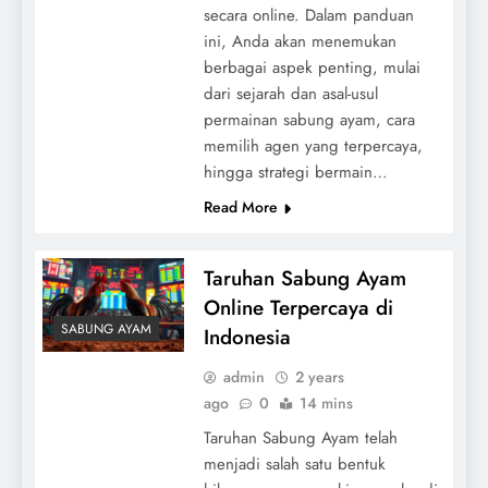
secara online. Dalam panduan
ini, Anda akan menemukan
berbagai aspek penting, mulai
dari sejarah dan asal-usul
permainan sabung ayam, cara
memilih agen yang terpercaya,
hingga strategi bermain…
Read More
Taruhan Sabung Ayam
Online Terpercaya di
SABUNG AYAM
Indonesia
admin
2 years
ago
0
14 mins
Taruhan Sabung Ayam telah
menjadi salah satu bentuk