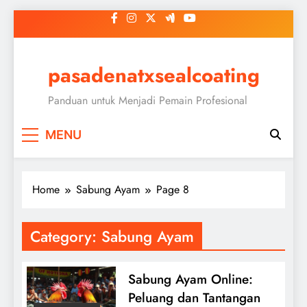
Skip
to
content
pasadenatxsealcoating
Panduan untuk Menjadi Pemain Profesional
MENU
Home
Sabung Ayam
Page 8
Category:
Sabung Ayam
Sabung Ayam Online:
Peluang dan Tantangan