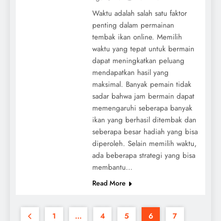
Waktu adalah salah satu faktor
penting dalam permainan
tembak ikan online. Memilih
waktu yang tepat untuk bermain
dapat meningkatkan peluang
mendapatkan hasil yang
maksimal. Banyak pemain tidak
sadar bahwa jam bermain dapat
memengaruhi seberapa banyak
ikan yang berhasil ditembak dan
seberapa besar hadiah yang bisa
diperoleh. Selain memilih waktu,
ada beberapa strategi yang bisa
membantu…
Read More
1
…
4
5
6
7