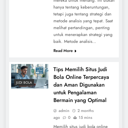
mereka untuk menang. Ini bukan
hanya tentang keberuntungan,
tetapi juga tentang strategi dan
metode analisis yang tepat. Saat
melihat pertandingan, penting
untuk menerapkan strategi yang
baik. Metode analisis…
Read More
Tips Memilih Situs Judi
Bola Online Terpercaya
JUDI BOLA
dan Aman Digunakan
untuk Pengalaman
Bermain yang Optimal
admin
2 months
ago
0
15 mins
Memilih situs judi bola online