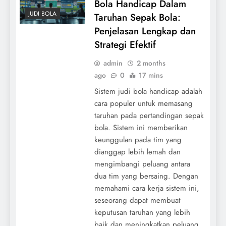
Bola Handicap Dalam
JUDI BOLA
Taruhan Sepak Bola:
Penjelasan Lengkap dan
Strategi Efektif
admin
2 months
ago
0
17 mins
Sistem judi bola handicap adalah
cara populer untuk memasang
taruhan pada pertandingan sepak
bola. Sistem ini memberikan
keunggulan pada tim yang
dianggap lebih lemah dan
mengimbangi peluang antara
dua tim yang bersaing. Dengan
memahami cara kerja sistem ini,
seseorang dapat membuat
keputusan taruhan yang lebih
baik dan meningkatkan peluang