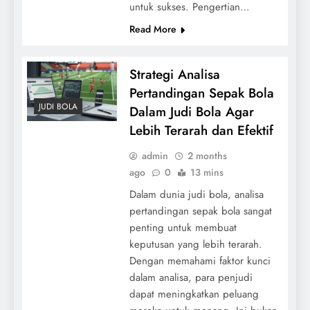
untuk sukses. Pengertian…
Read More
Strategi Analisa
Pertandingan Sepak Bola
JUDI BOLA
Dalam Judi Bola Agar
Lebih Terarah dan Efektif
admin
2 months
ago
0
13 mins
Dalam dunia judi bola, analisa
pertandingan sepak bola sangat
penting untuk membuat
keputusan yang lebih terarah.
Dengan memahami faktor kunci
dalam analisa, para penjudi
dapat meningkatkan peluang