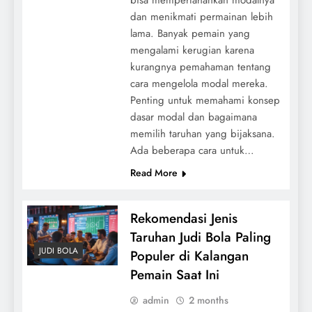
dan menikmati permainan lebih
lama. Banyak pemain yang
mengalami kerugian karena
kurangnya pemahaman tentang
cara mengelola modal mereka.
Penting untuk memahami konsep
dasar modal dan bagaimana
memilih taruhan yang bijaksana.
Ada beberapa cara untuk…
Read More
Rekomendasi Jenis
Taruhan Judi Bola Paling
JUDI BOLA
Populer di Kalangan
Pemain Saat Ini
admin
2 months