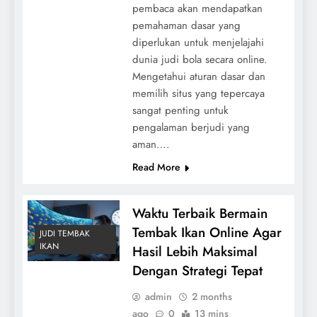
pembaca akan mendapatkan
pemahaman dasar yang
diperlukan untuk menjelajahi
dunia judi bola secara online.
Mengetahui aturan dasar dan
memilih situs yang tepercaya
sangat penting untuk
pengalaman berjudi yang
aman….
Read More
Waktu Terbaik Bermain
Tembak Ikan Online Agar
JUDI TEMBAK
IKAN
Hasil Lebih Maksimal
Dengan Strategi Tepat
admin
2 months
ago
0
13 mins