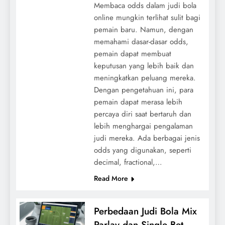
Membaca odds dalam judi bola
online mungkin terlihat sulit bagi
pemain baru. Namun, dengan
memahami dasar-dasar odds,
pemain dapat membuat
keputusan yang lebih baik dan
meningkatkan peluang mereka.
Dengan pengetahuan ini, para
pemain dapat merasa lebih
percaya diri saat bertaruh dan
lebih menghargai pengalaman
judi mereka. Ada berbagai jenis
odds yang digunakan, seperti
decimal, fractional,…
Read More
Perbedaan Judi Bola Mix
Parlay dan Single Bet