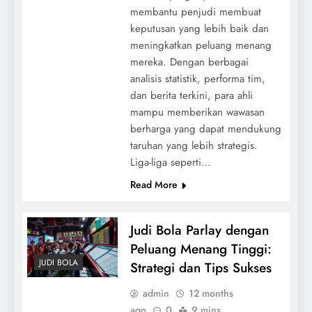
membantu penjudi membuat
keputusan yang lebih baik dan
meningkatkan peluang menang
mereka. Dengan berbagai
analisis statistik, performa tim,
dan berita terkini, para ahli
mampu memberikan wawasan
berharga yang dapat mendukung
taruhan yang lebih strategis.
Liga-liga seperti…
Read More
Judi Bola Parlay dengan
Peluang Menang Tinggi:
JUDI BOLA
Strategi dan Tips Sukses
admin
12 months
ago
0
9 mins