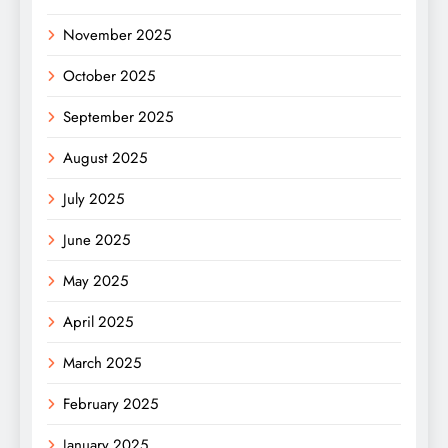
November 2025
October 2025
September 2025
August 2025
July 2025
June 2025
May 2025
April 2025
March 2025
February 2025
January 2025