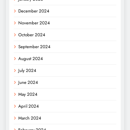
December 2024
November 2024
October 2024
September 2024
August 2024
July 2024
June 2024
May 2024
April 2024
March 2024
February 2024