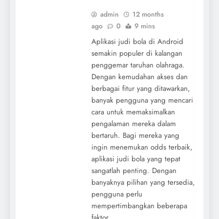
admin
12 months
ago
0
9 mins
Aplikasi judi bola di Android
semakin populer di kalangan
penggemar taruhan olahraga.
Dengan kemudahan akses dan
berbagai fitur yang ditawarkan,
banyak pengguna yang mencari
cara untuk memaksimalkan
pengalaman mereka dalam
bertaruh. Bagi mereka yang
ingin menemukan odds terbaik,
aplikasi judi bola yang tepat
sangatlah penting. Dengan
banyaknya pilihan yang tersedia,
pengguna perlu
mempertimbangkan beberapa
faktor…