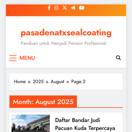
Skip
to
content
pasadenatxsealcoating
Panduan untuk Menjadi Pemain Profesional
MENU
Home
2025
August
Page 2
Month:
August 2025
Daftar Bandar Judi
Pacuan Kuda Terpercaya