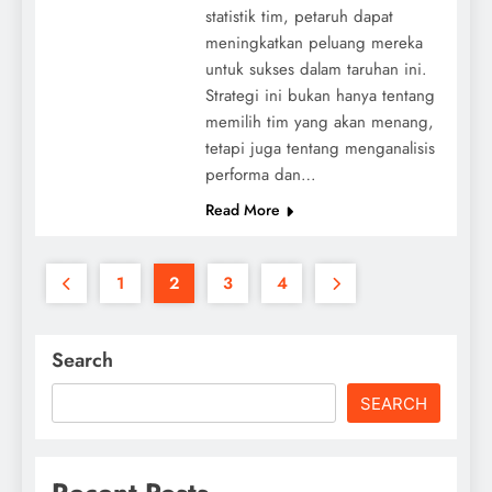
statistik tim, petaruh dapat
meningkatkan peluang mereka
untuk sukses dalam taruhan ini.
Strategi ini bukan hanya tentang
memilih tim yang akan menang,
tetapi juga tentang menganalisis
performa dan…
Read More
1
2
3
4
Search
SEARCH