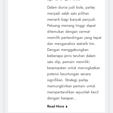
Dalam dunia judi bola, parlay
menjadi salah satu pilihan
menarik bagi banyak penjudi.
Peluang menang tinggi dapat
ditemukan dengan cermat
memilih pertandingan yang tepat
dan menganalisis statistik tim.
Dengan menggabungkan
beberapa jenis taruhan dalam
satu slip, pemain memiliki
kesempatan untuk meningkatkan
potensi keuntungan secara
signifikan. Strategi parlay
memungkinkan pemain untuk
mempertaruhkan sejumlah kecil
dengan harapan…
Read More