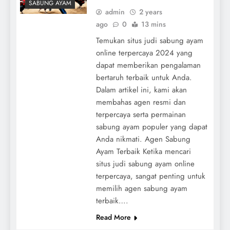
SABUNG AYAM
admin
2 years
ago
0
13 mins
Temukan situs judi sabung ayam
online terpercaya 2024 yang
dapat memberikan pengalaman
bertaruh terbaik untuk Anda.
Dalam artikel ini, kami akan
membahas agen resmi dan
terpercaya serta permainan
sabung ayam populer yang dapat
Anda nikmati. Agen Sabung
Ayam Terbaik Ketika mencari
situs judi sabung ayam online
terpercaya, sangat penting untuk
memilih agen sabung ayam
terbaik….
Read More