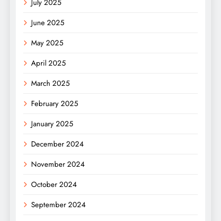
July 2025
June 2025
May 2025
April 2025
March 2025
February 2025
January 2025
December 2024
November 2024
October 2024
September 2024