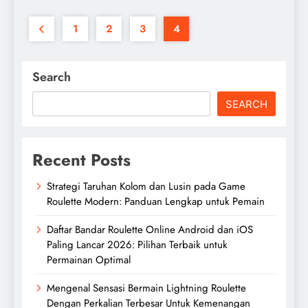
1
2
3
4
Search
SEARCH
Recent Posts
Strategi Taruhan Kolom dan Lusin pada Game
Roulette Modern: Panduan Lengkap untuk Pemain
Daftar Bandar Roulette Online Android dan iOS
Paling Lancar 2026: Pilihan Terbaik untuk
Permainan Optimal
Mengenal Sensasi Bermain Lightning Roulette
Dengan Perkalian Terbesar Untuk Kemenangan