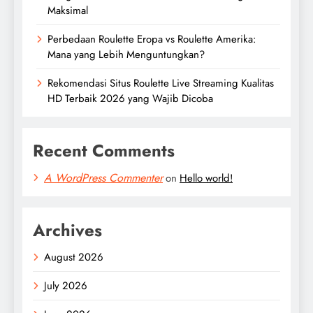
Maksimal
Perbedaan Roulette Eropa vs Roulette Amerika:
Mana yang Lebih Menguntungkan?
Rekomendasi Situs Roulette Live Streaming Kualitas
HD Terbaik 2026 yang Wajib Dicoba
Recent Comments
A WordPress Commenter
on
Hello world!
Archives
August 2026
July 2026