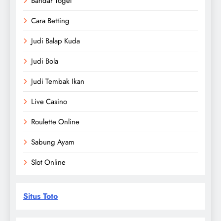
Bandar Togel
Cara Betting
Judi Balap Kuda
Judi Bola
Judi Tembak Ikan
Live Casino
Roulette Online
Sabung Ayam
Slot Online
Situs Toto