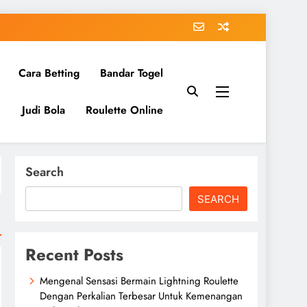
Cara Betting
Bandar Togel
Judi Bola
Roulette Online
Search
SEARCH
Recent Posts
Mengenal Sensasi Bermain Lightning Roulette
Dengan Perkalian Terbesar Untuk Kemenangan