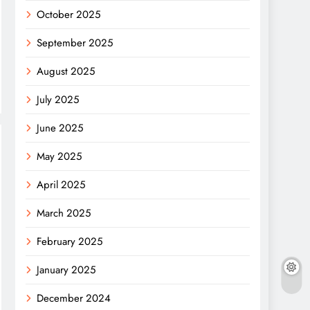
October 2025
September 2025
August 2025
July 2025
June 2025
May 2025
April 2025
March 2025
February 2025
January 2025
December 2024