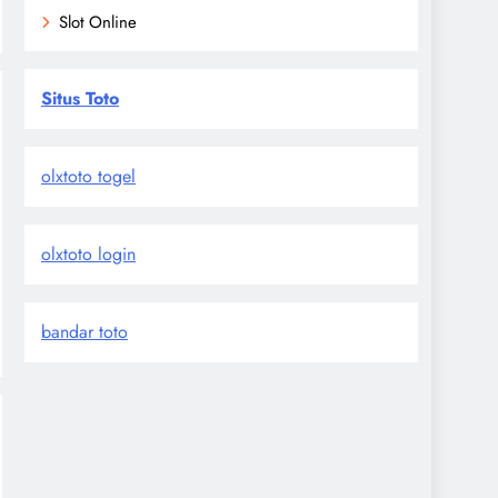
Slot Online
Situs Toto
olxtoto togel
olxtoto login
bandar toto