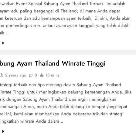
ewatkan Event Spesial Sabung Ayam Thailand Terbaik. Ini adalah
 ayam adu paling bergengsi di Thailand, di mana Anda dapat
 keseruan dan adu kemampuan ayam terbaik. Di sini, Anda akan
an pertandingan seru antara ayam-ayam tangguh yang telah dilatih
aik….
e
abung Ayam Thailand Winrate Tinggi
2 years ago
0
18 mins
trategi terbaik dan tips menang dalam Sabung Ayam Thailand
nrate Tinggi untuk meningkatkan peluang kemenangan Anda. Jika
arik dengan Sabung Ayam Thailand dan ingin meningkatkan
emenangan Anda, maka Anda telah datang ke tempat yang tepat.
kel ini, kami akan memberikan Anda beberapa trik dan strategi
ingkatkan winrate Anda dalam…
e