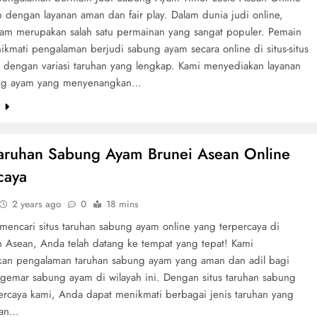
 dengan layanan aman dan fair play. Dalam dunia judi online,
am merupakan salah satu permainan yang sangat populer. Pemain
ikmati pengalaman berjudi sabung ayam secara online di situs-situs
a dengan variasi taruhan yang lengkap. Kami menyediakan layanan
ung ayam yang menyenangkan…
e
Taruhan Sabung Ayam Brunei Asean Online
caya
2 years ago
0
18 mins
 mencari situs taruhan sabung ayam online yang terpercaya di
n Asean, Anda telah datang ke tempat yang tepat! Kami
an pengalaman taruhan sabung ayam yang aman dan adil bagi
gemar sabung ayam di wilayah ini. Dengan situs taruhan sabung
ercaya kami, Anda dapat menikmati berbagai jenis taruhan yang
dan…