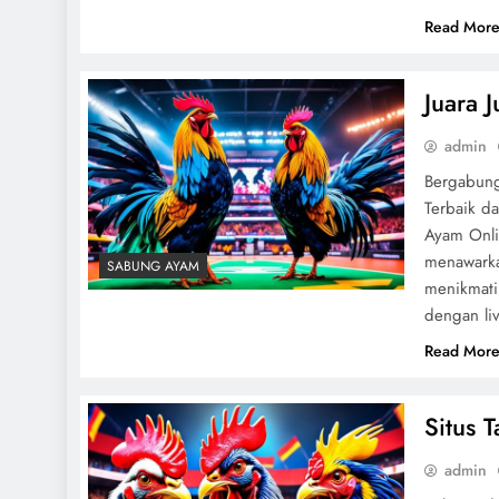
Read Mor
Juara 
admin
Bergabung
Terbaik d
Ayam Onli
menawarka
SABUNG AYAM
menikmati
dengan li
Read Mor
Situs 
admin