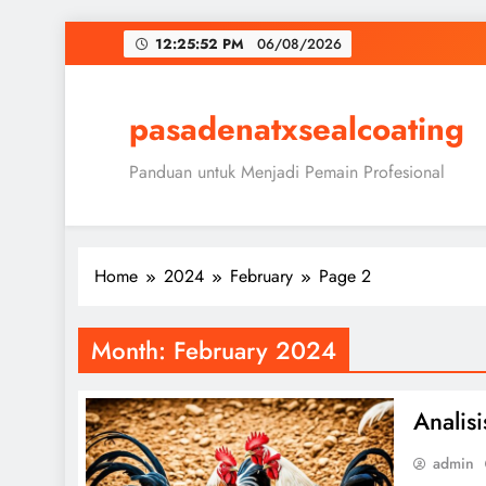
Skip
12:25:53 PM
06/08/2026
to
content
pasadenatxsealcoating
Panduan untuk Menjadi Pemain Profesional
Home
2024
February
Page 2
Month:
February 2024
Analis
admin