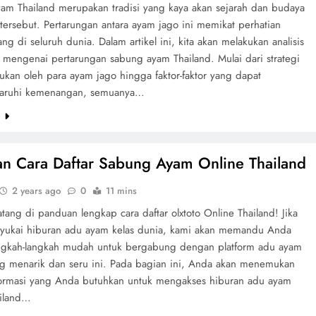
am Thailand merupakan tradisi yang kaya akan sejarah dan budaya
tersebut. Pertarungan antara ayam jago ini memikat perhatian
ng di seluruh dunia. Dalam artikel ini, kita akan melakukan analisis
mengenai pertarungan sabung ayam Thailand. Mulai dari strategi
ukan oleh para ayam jago hingga faktor-faktor yang dapat
ruhi kemenangan, semuanya…
e
n Cara Daftar Sabung Ayam Online Thailand
2 years ago
0
11 mins
tang di panduan lengkap cara daftar olxtoto Online Thailand! Jika
ukai hiburan adu ayam kelas dunia, kami akan memandu Anda
angkah-langkah mudah untuk bergabung dengan platform adu ayam
ng menarik dan seru ini. Pada bagian ini, Anda akan menemukan
ormasi yang Anda butuhkan untuk mengakses hiburan adu ayam
ailand…