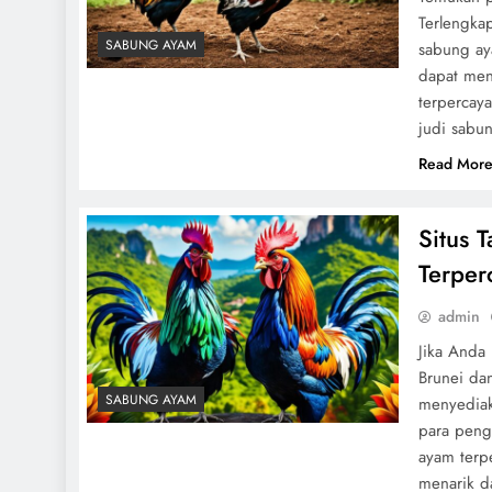
Terlengkap
SABUNG AYAM
sabung ay
dapat men
terpercay
judi sab
Read Mor
Situs 
Terper
admin
Jika Anda
Brunei da
SABUNG AYAM
menyediak
para peng
ayam terp
menarik 