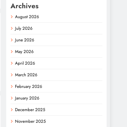
Archives
August 2026
July 2026
June 2026
May 2026
April 2026
March 2026
February 2026
January 2026
December 2025
November 2025