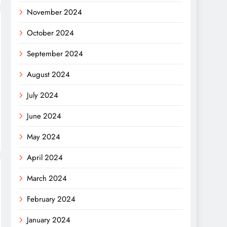
November 2024
October 2024
September 2024
August 2024
July 2024
June 2024
May 2024
April 2024
March 2024
February 2024
January 2024