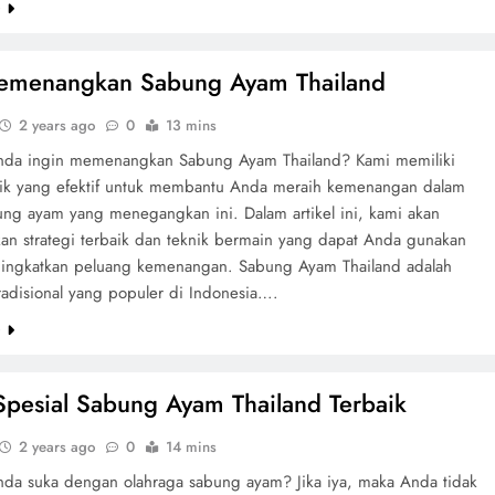
e
Memenangkan Sabung Ayam Thailand
2 years ago
0
13 mins
da ingin memenangkan Sabung Ayam Thailand? Kami memiliki
trik yang efektif untuk membantu Anda meraih kemenangan dalam
ung ayam yang menegangkan ini. Dalam artikel ini, kami akan
n strategi terbaik dan teknik bermain yang dapat Anda gunakan
ingkatkan peluang kemenangan. Sabung Ayam Thailand adalah
radisional yang populer di Indonesia….
e
Spesial Sabung Ayam Thailand Terbaik
2 years ago
0
14 mins
da suka dengan olahraga sabung ayam? Jika iya, maka Anda tidak