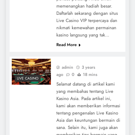
memenangkan hadiah besar.
Daftarlah sekarang dengan situs
Live Casino VIP terpercaya dan
nikmati kemewahan permainan
kasino langsung yang tak…
Read More
admin
3 years
ago
0
18 mins
LIVE CASINO
Selamat datang di artikel kami
yang membahas tentang Live
Kasino Asia. Pada artikel ini,
kami akan memberikan informasi
tentang pengenalan Live Kasino
Asia dan keuntungan bermain di
sana. Selain itu, kami juga akan
memberikan tips bermain yang