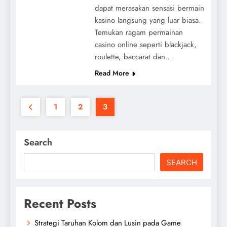
dapat merasakan sensasi bermain
kasino langsung yang luar biasa.
Temukan ragam permainan
casino online seperti blackjack,
roulette, baccarat dan…
Read More
1
2
3
Search
SEARCH
Recent Posts
Strategi Taruhan Kolom dan Lusin pada Game