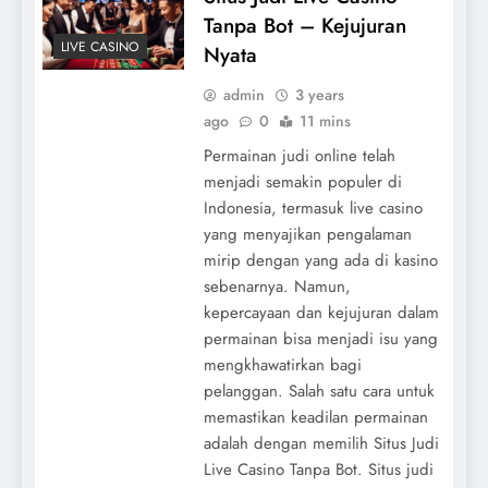
Tanpa Bot – Kejujuran
LIVE CASINO
Nyata
admin
3 years
ago
0
11 mins
Permainan judi online telah
menjadi semakin populer di
Indonesia, termasuk live casino
yang menyajikan pengalaman
mirip dengan yang ada di kasino
sebenarnya. Namun,
kepercayaan dan kejujuran dalam
permainan bisa menjadi isu yang
mengkhawatirkan bagi
pelanggan. Salah satu cara untuk
memastikan keadilan permainan
adalah dengan memilih Situs Judi
Live Casino Tanpa Bot. Situs judi