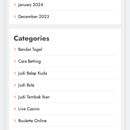
January 2024
December 2023
Categories
Bandar Togel
Cara Betting
Judi Balap Kuda
Judi Bola
Judi Tembak Ikan
Live Casino
Roulette Online