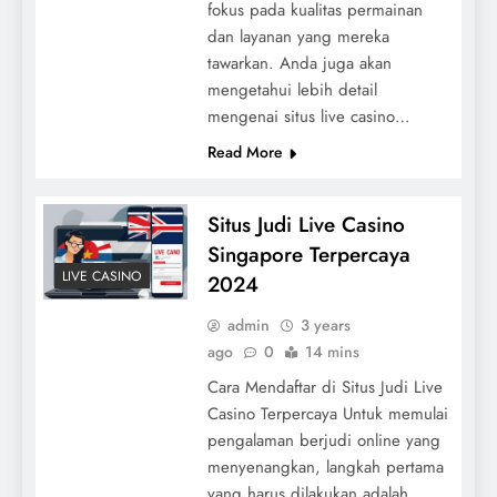
fokus pada kualitas permainan
dan layanan yang mereka
tawarkan. Anda juga akan
mengetahui lebih detail
mengenai situs live casino…
Read More
Situs Judi Live Casino
Singapore Terpercaya
LIVE CASINO
2024
admin
3 years
ago
0
14 mins
Cara Mendaftar di Situs Judi Live
Casino Terpercaya Untuk memulai
pengalaman berjudi online yang
menyenangkan, langkah pertama
yang harus dilakukan adalah