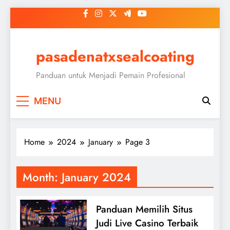
Skip
to
content
pasadenatxsealcoating
Panduan untuk Menjadi Pemain Profesional
MENU
Home
2024
January
Page 3
Month:
January 2024
Panduan Memilih Situs
Judi Live Casino Terbaik