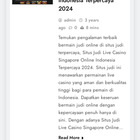
Indonesia Terpercaya
2024
admin
3 years
ago
0
8 mins
Temukan pengalaman terbaik
bermain judi online di situs judi
terpercaya, Situs Judi Live Casino
Singapore Online Indonesia
Terpercaya 2024. Situs judi ini
menawarkan permainan live
casino yang aman dan berkualitas
tinggi bagi para pemain di
Indonesia. Dapatkan keseruan
bermain judi online dengan
kepercayaan penuh hanya di
sini. Dengan adanya Situs Judi
Live Casino Singapore Online…
Read More