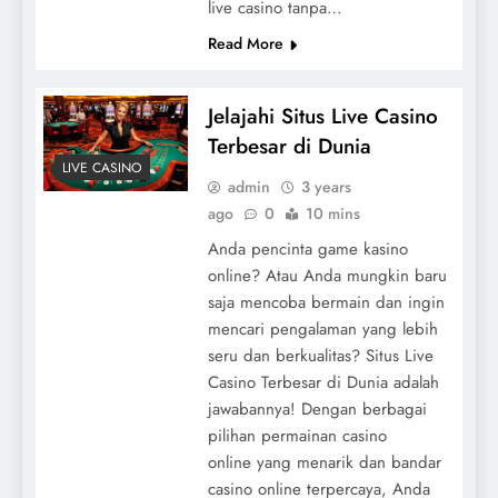
live casino tanpa…
Read More
Jelajahi Situs Live Casino
Terbesar di Dunia
LIVE CASINO
admin
3 years
ago
0
10 mins
Anda pencinta game kasino
online? Atau Anda mungkin baru
saja mencoba bermain dan ingin
mencari pengalaman yang lebih
seru dan berkualitas? Situs Live
Casino Terbesar di Dunia adalah
jawabannya! Dengan berbagai
pilihan permainan casino
online yang menarik dan bandar
casino online terpercaya, Anda