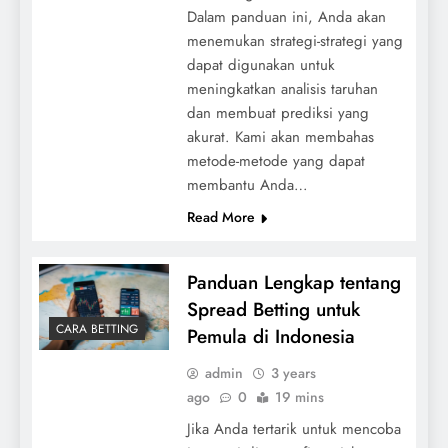
Dalam panduan ini, Anda akan
menemukan strategi-strategi yang
dapat digunakan untuk
meningkatkan analisis taruhan
dan membuat prediksi yang
akurat. Kami akan membahas
metode-metode yang dapat
membantu Anda…
Read More
Panduan Lengkap tentang
Spread Betting untuk
CARA BETTING
Pemula di Indonesia
admin
3 years
ago
0
19 mins
Jika Anda tertarik untuk mencoba