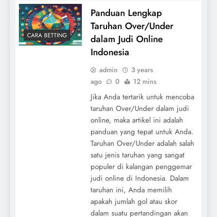
Panduan Lengkap
Taruhan Over/Under
CARA BETTING
dalam Judi Online
Indonesia
admin
3 years
ago
0
12 mins
Jika Anda tertarik untuk mencoba
taruhan Over/Under dalam judi
online, maka artikel ini adalah
panduan yang tepat untuk Anda.
Taruhan Over/Under adalah salah
satu jenis taruhan yang sangat
populer di kalangan penggemar
judi online di Indonesia. Dalam
taruhan ini, Anda memilih
apakah jumlah gol atau skor
dalam suatu pertandingan akan