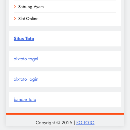
Sabung Ayam
Slot Online
Situs Toto
olxtoto togel
olxtoto login
bandar toto
Copyright © 2025 |
KOITOTO