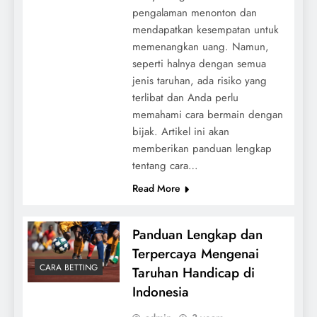
pengalaman menonton dan
mendapatkan kesempatan untuk
memenangkan uang. Namun,
seperti halnya dengan semua
jenis taruhan, ada risiko yang
terlibat dan Anda perlu
memahami cara bermain dengan
bijak. Artikel ini akan
memberikan panduan lengkap
tentang cara…
Read More
Panduan Lengkap dan
Terpercaya Mengenai
CARA BETTING
Taruhan Handicap di
Indonesia