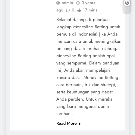
admin
3 years
ago
0
17 mins
Selamat datang di panduan
lengkap Moneyline Betting untuk
pemula di Indonesia! Jika Anda
mencari cara untuk meningkatkan
peluang dalam taruhan olahraga,
Moneyline Betting adalah opsi
yang sempurna. Dalam panduan
ini, Anda akan mempelajari
konsep dasar Moneyline Betting,
cara bermain, trik dan strategi,
serta keuntungan yang dapat
Anda peroleh. Untuk mereka
yang baru mengenal dunia
taruhan…
Read More